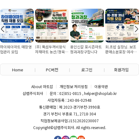
하이웨이마트 매장영
(주) 뚝섬두꺼비왕식
용인신갈 포시즌마트
회.초밥 실장님. 보조
업관리 모집
자재마트 농산/졍육/
청과과장구합니다
판매소분포장 여사님
배송 직원 구인합니다
구인
Home
PC버전
로그인
회원가입
About 마트잡
개인정보 처리방침
이용약관
샵랩주식회사
문의 : 02)851-0815 , helper@shoplab.kr
사업자등록 : 243-86-02948
통신판매업 : 제 2023-경기부천-3990호
경기 부천시 부흥로 71, 2718-304
직업정보제공사업:J1512020230007
Copyright©
샵랩주식회사
. All rights reserved.