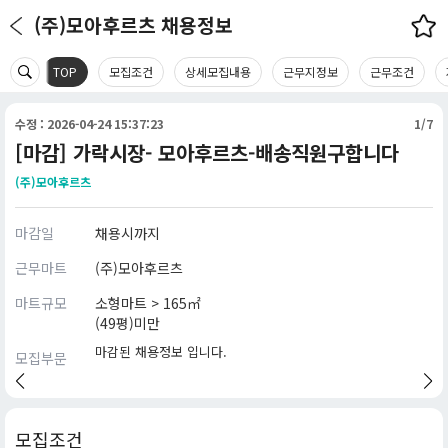
(주)모아후르츠 채용정보
TOP
모집조건
상세모집내용
근무지정보
근무조건
수정 : 2026-04-24 15:37:23
1/7
[마감] 가락시장- 모아후르츠-배송직원구합니다
(주)모아후르츠
마감일
채용시까지
근무마트
(주)모아후르츠
마트규모
소형마트 > 165㎡
(49평)미만
마감된 채용정보 입니다.
모집부문
모집조건