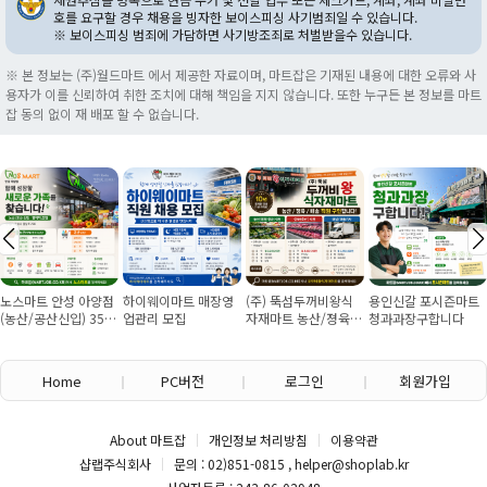
호를 요구할 경우 채용을 빙자한 보이스피싱 사기범죄일 수 있습니다.
※ 보이스피싱 범죄에 가담하면 사기방조죄로 처벌받을수 있습니다.
※ 본 정보는 (주)월드마트 에서 제공한 자료이며, 마트잡은 기재된 내용에 대한 오류와 사
용자가 이를 신뢰하여 취한 조치에 대해 책임을 지지 않습니다. 또한 누구든 본 정보를 마트
잡 동의 없이 재 배포 할 수 없습니다.
노스마트 안성 아양점
하이웨이마트 매장영
(주) 뚝섬두꺼비왕식
용인신갈 포시즌마트
(농산/공산신입) 355
업관리 모집
자재마트 농산/졍육/
청과과장구합니다
만원~/경력직 협의
배송 직원 구인합니다
Home
PC버전
로그인
회원가입
About 마트잡
개인정보 처리방침
이용약관
샵랩주식회사
문의 : 02)851-0815 , helper@shoplab.kr