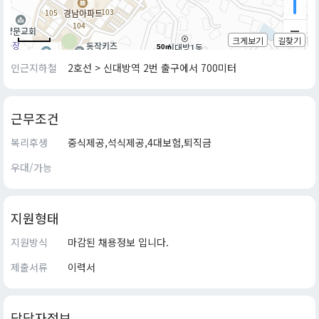
크게보기
길찾기
50m
인근지하철
2호선 > 신대방역 2번 출구에서 700미터
근무조건
복리후생
중식제공,석식제공,4대보험,퇴직금
우대/가능
지원형태
지원방식
마감된 채용정보 입니다.
제출서류
이력서
담당자정보