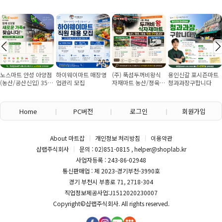
노스마트 안성 아양점
하이웨이마트 매장영
(주) 뚝섬두꺼비왕식
용인신갈 포시즌마트
(농산/공산신입) 355
업관리 모집
자재마트 농산/졍육/
청과과장구합니다
만원~/경력직 협의
배송 직원 구인합니다
Home
PC버전
로그인
회원가입
About 마트잡
개인정보 처리방침
이용약관
샵랩주식회사
문의 : 02)851-0815 , helper@shoplab.kr
사업자등록 : 243-86-02948
통신판매업 : 제 2023-경기부천-3990호
경기 부천시 부흥로 71, 2718-304
직업정보제공사업:J1512020230007
Copyright©
샵랩주식회사
. All rights reserved.