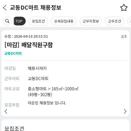
교동DC마트 채용정보
TOP
모집조건
상세모집내용
근무지정보
근무조건
수정 : 2026-04-10 20:31:51
1/3
[마감] 배달직원구함
교동DC마트
마감일
채용시까지
근무마트
교동DC마트
마트규모
중소형마트 > 165㎡~1000㎡
(49평~302평)
마감된 채용정보 입니다.
모집부문
모집조건