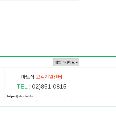
마트잡
고객지원센터
TEL :
02)851-0815
helper@shoplab.kr
평일 오전9시30분 ~ 오후6시30분 / 주말 및 공휴일 휴무
국민
591901-01-593345
예금주 샵랩주식회사