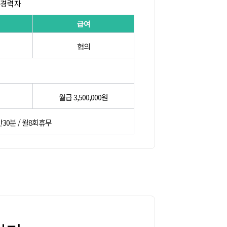
계경력자
급여
협의
월급 3,500,000원
1시간30분 / 월8회휴무