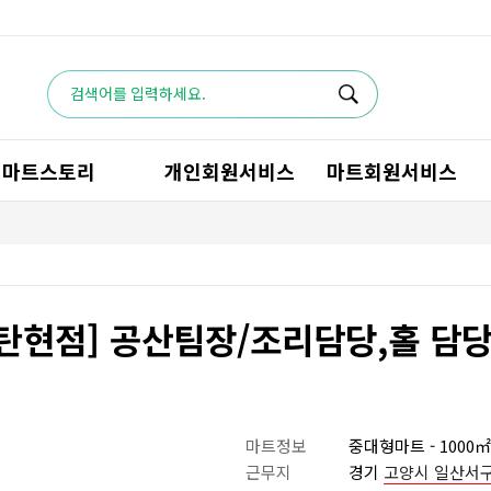
마트스토리
개인회원서비스
마트회원서비스
 탄현점] 공산팀장/조리담당,홀 담
마트정보
중대형마트 - 1000㎡~
근무지
경기
고양시 일산서