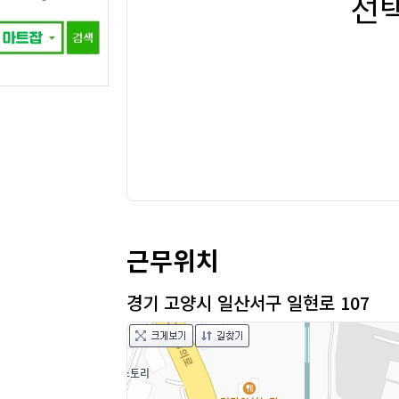
선
근무위치
경기 고양시 일산서구 일현로 107