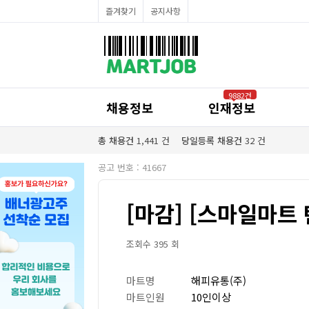
채용정보
즐겨찾기
공지사항
인재정보
이벤트·세일정보
SNS홍보관
유통매장전용 임대·매매정보
마트직평균월급
식자재가격정보
공지사항
점장채용정보
9882건
계산원/캐셔채용정보
채용정보
인재정보
매장관리직원채용정보
공산직원채용정보
농산/야채청과직원채용정보
총 채용건
1,441
건
당일등록 채용건
32
건
축산/정육직원채용정보
수산직원채용정보
공고 번호 : 41667
배달/배송직원채용정보
[마감] [스마일마트
조회수 395 회
마트명
해피유통(주)
마트인원
10인이상