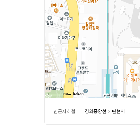
50m
인근지하철
경의중앙선 > 탄현역