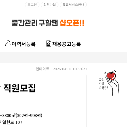
로그인
회원가입
유료서비스안내
이력서등록
채용공고등록
업데이트 : 2026-04-03 18:59:23
당 직원모집
3300㎡(302평~998평)
구
일현로 107