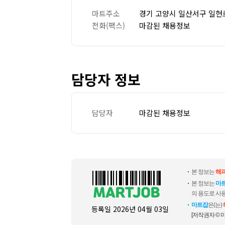
마트주소
경기 고양시 일산서구 일현로
전화(팩스)
마감된 채용정보
담당자 정보
담당자
마감된 채용정보
본 정보는
해피
본 정보는
마
의 용도로 사용
마트잡
은(는)
등록일
2026년 04월 03일
[저작권자 © 