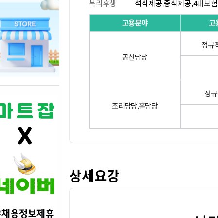
복리후생
석식제공,중식제공,4대보험
고용분야
고
정규직
공산담당
정규
조리담당,홀담당
상세요강