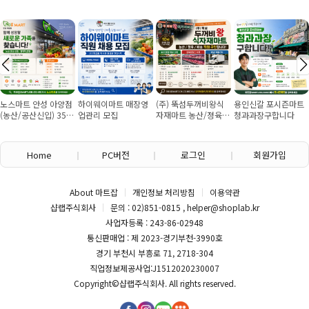
노스마트 안성 아양점
하이웨이마트 매장영
(주) 뚝섬두꺼비왕식
용인신갈 포시즌마트
(농산/공산신입) 355
업관리 모집
자재마트 농산/졍육/
청과과장구합니다
만원~/경력직 협의
배송 직원 구인합니다
Home
PC버전
로그인
회원가입
About 마트잡
개인정보 처리방침
이용약관
샵랩주식회사
문의 : 02)851-0815 , helper@shoplab.kr
사업자등록 : 243-86-02948
통신판매업 : 제 2023-경기부천-3990호
경기 부천시 부흥로 71, 2718-304
직업정보제공사업:J1512020230007
Copyright©
샵랩주식회사
. All rights reserved.