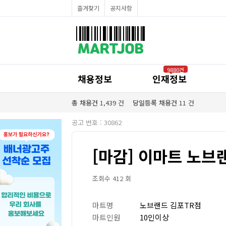
채용정보
즐겨찾기
공지사항
인재정보
이벤트·세일정보
SNS홍보관
유통매장전용 임대·매매정보
마트직평균월급
식자재가격정보
공지사항
점장채용정보
9880건
계산원/캐셔채용정보
채용정보
인재정보
매장관리직원채용정보
공산직원채용정보
농산/야채청과직원채용정보
총 채용건
1,439
건
당일등록 채용건
11
건
축산/정육직원채용정보
수산직원채용정보
공고 번호 : 30862
배달/배송직원채용정보
[마감] 이마트 노브랜
조회수 412 회
마트명
노브랜드 김포TR점
마트인원
10인이상