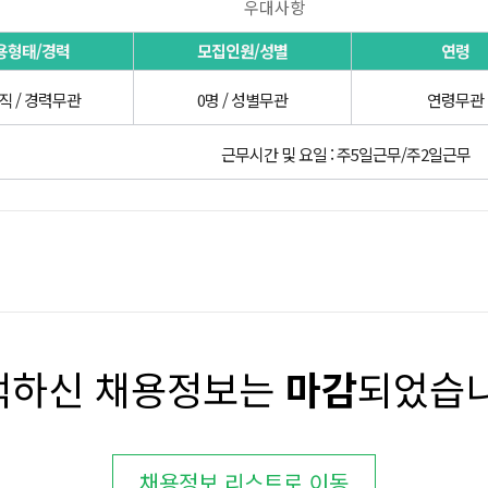
우대사항
용형태/경력
모집인원/성별
연령
직 / 경력무관
0명 / 성별무관
연령무관
근무시간 및 요일 : 주5일근무/주2일근무
택하신 채용정보는
마감
되었습니
채용정보 리스트로 이동