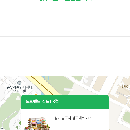
노브랜드 김포TR점
경기 김포시 김포대로 715