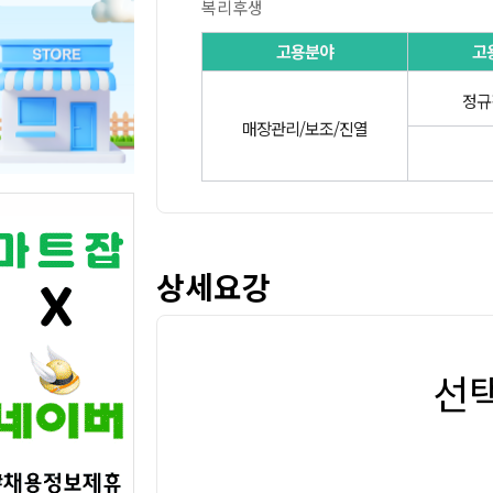
복리후생
고용분야
고
정규
매장관리/보조/진열
상세요강
선