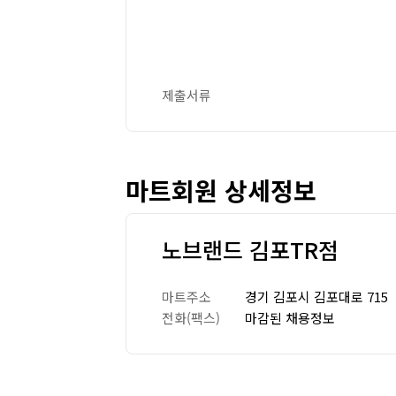
제출서류
마트회원 상세정보
노브랜드 김포TR점
마트주소
경기 김포시 김포대로 715
전화(팩스)
마감된 채용정보