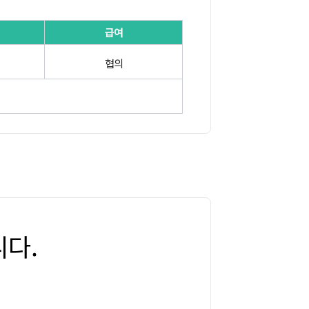
급여
협의
다.