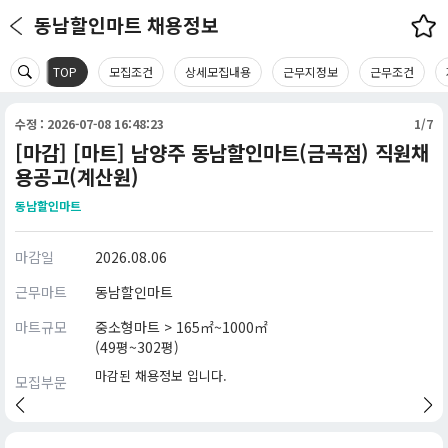
동남할인마트 채용정보
TOP
모집조건
상세모집내용
근무지정보
근무조건
수정 : 2026-07-08 16:48:23
1/7
[마감] [마트] 남양주 동남할인마트(금곡점) 직원채
용공고(계산원)
동남할인마트
마감일
2026.08.06
근무마트
동남할인마트
마트규모
중소형마트 > 165㎡~1000㎡
(49평~302평)
마감된 채용정보 입니다.
모집부문