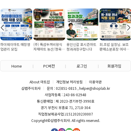
하이웨이마트 매장영
(주) 뚝섬두꺼비왕식
용인신갈 포시즌마트
회.초밥 실장님. 보조
업관리 모집
자재마트 농산/졍육/
청과과장구합니다
판매소분포장 여사님
배송 직원 구인합니다
구인
Home
PC버전
로그인
회원가입
About 마트잡
개인정보 처리방침
이용약관
샵랩주식회사
문의 : 02)851-0815 , helper@shoplab.kr
사업자등록 : 243-86-02948
통신판매업 : 제 2023-경기부천-3990호
경기 부천시 부흥로 71, 2718-304
직업정보제공사업:J1512020230007
Copyright©
샵랩주식회사
. All rights reserved.