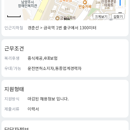
크게보기
길찾기
50m
인근지하철
경춘선 > 금곡역 1번 출구에서 1300미터
근무조건
복리후생
중식제공,4대보험
우대/가능
운전면허소지자,동종업계경력자
지원형태
지원방식
마감된 채용정보 입니다.
제출서류
이력서
담당자정보