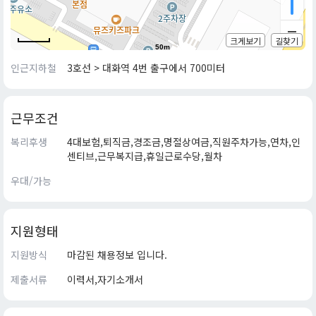
크게보기
길찾기
50m
인근지하철
3호선 > 대화역 4번 출구에서 700미터
근무조건
복리후생
4대보험,퇴직금,경조금,명절상여금,직원주차가능,연차,인
센티브,근무복지급,휴일근로수당,월차
우대/가능
지원형태
지원방식
마감된 채용정보 입니다.
제출서류
이력서,자기소개서