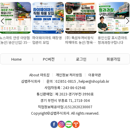
점
하이웨이마트 매장영
(주) 뚝섬두꺼비왕식
용인신갈 포시즌마트
회.초밥 실장님. 보
5
업관리 모집
자재마트 농산/졍육/
청과과장구합니다
판매소분포장 여사
배송 직원 구인합니다
구인
Home
PC버전
로그인
회원가입
About 마트잡
개인정보 처리방침
이용약관
샵랩주식회사
문의 : 02)851-0815 , helper@shoplab.kr
사업자등록 : 243-86-02948
통신판매업 : 제 2023-경기부천-3990호
경기 부천시 부흥로 71, 2718-304
직업정보제공사업:J1512020230007
Copyright©
샵랩주식회사
. All rights reserved.