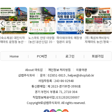
(숙소제공) 대진식자
노스마트 안성 아양점
하이웨이마트 매장영
(주) 뚝섬두꺼비왕식
재마트 운정점 농산경
(농산/공산신입) 355
업관리 모집
자재마트 농산/졍육/
력직원 모집 (월 350
만원~/경력직 협의
배송 직원 구인합니다
이상 월 7회 휴무)
Home
PC버전
로그인
회원가입
About 마트잡
개인정보 처리방침
이용약관
샵랩주식회사
문의 : 02)851-0815 , helper@shoplab.kr
사업자등록 : 243-86-02948
통신판매업 : 제 2023-경기부천-3990호
경기 부천시 부흥로 71, 2718-304
직업정보제공사업:J1512020230007
Copyright©
샵랩주식회사
. All rights reserved.