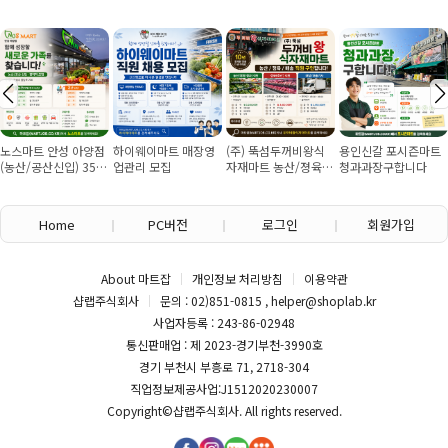
노스마트 안성 아양점
하이웨이마트 매장영
(주) 뚝섬두꺼비왕식
용인신갈 포시즌마트
(농산/공산신입) 355
업관리 모집
자재마트 농산/졍육/
청과과장구합니다
만원~/경력직 협의
배송 직원 구인합니다
Home
PC버전
로그인
회원가입
About 마트잡
개인정보 처리방침
이용약관
샵랩주식회사
문의 : 02)851-0815 , helper@shoplab.kr
사업자등록 : 243-86-02948
통신판매업 : 제 2023-경기부천-3990호
경기 부천시 부흥로 71, 2718-304
직업정보제공사업:J1512020230007
Copyright©
샵랩주식회사
. All rights reserved.