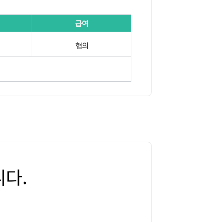
급여
협의
다.