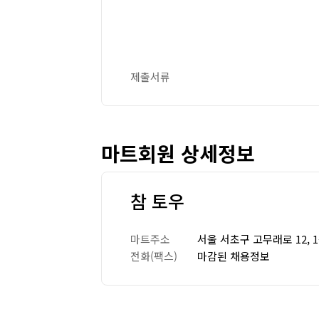
제출서류
마트회원 상세정보
참 토우
마트주소
서울 서초구 고무래로 12, 
전화(팩스)
마감된 채용정보