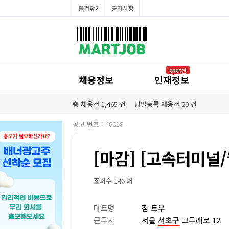
채용정보
즐겨찾기
공지사항
인재정보
이벤트·세일정보
SNS홍보관
유통매장전용 임대·매매정보
마트직평균월급
식자재가격정보
공지사항
점장채용정보
9895건
계산원/캐셔채용정보
채용정보
인재정보
매장관리직원채용정보
공산직원채용정보
농산/야채청과직원채용정보
총 채용건
1,465
건
당일등록 채용건
20
건
축산/정육직원채용정보
수산직원채용정보
공고 번호 : 46018
배달/배송직원채용정보
[마감] [고속터미널
조회수 146 회
마트명
참 토우
근무지
서울
서초구
고무래로 12