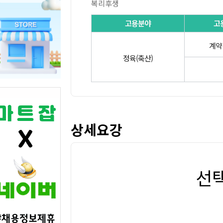
복리후생
고용분야
고
계약
정육(축산)
상세요강
선