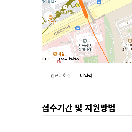
50m
인근지하철
미입력
접수기간 및 지원방법