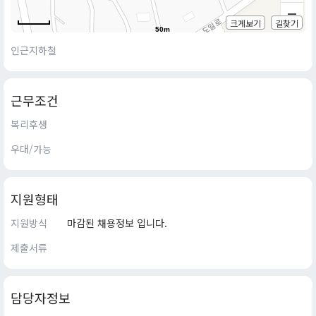
크게보기
길찾기
50m
인근지하철
근무조건
복리후생
우대/가능
지원형태
지원방식
마감된 채용정보 입니다.
제출서류
담당자정보