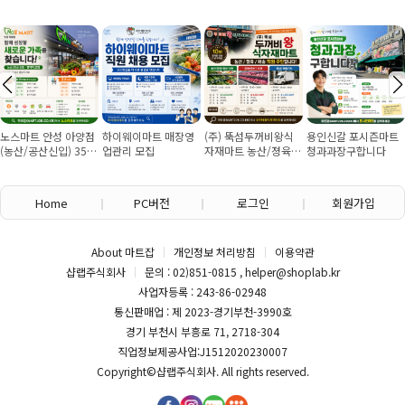
노스마트 안성 아양점
하이웨이마트 매장영
(주) 뚝섬두꺼비왕식
용인신갈 포시즌마트
(농산/공산신입) 355
업관리 모집
자재마트 농산/졍육/
청과과장구합니다
만원~/경력직 협의
배송 직원 구인합니다
Home
PC버전
로그인
회원가입
About 마트잡
개인정보 처리방침
이용약관
샵랩주식회사
문의 : 02)851-0815 , helper@shoplab.kr
사업자등록 : 243-86-02948
통신판매업 : 제 2023-경기부천-3990호
경기 부천시 부흥로 71, 2718-304
직업정보제공사업:J1512020230007
Copyright©
샵랩주식회사
. All rights reserved.