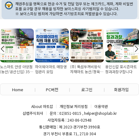
채권추심을 명목으로 현금 수거 및 전달 업무 또는 체크카드, 계좌, 계좌 비밀번
호를 요구할 경우 채용을 빙자한 보이스피싱 사기범죄일 수 있습니다.
※ 보이스피싱 범죄에 가담하면 사기방조죄로 처벌받을수 있습니다.
노스마트 안성 아양점
하이웨이마트 매장영
(주) 뚝섬두꺼비왕식
용인신갈 포시즌마트
(농산/공산신입) 355
업관리 모집
자재마트 농산/졍육/
청과과장구합니다
만원~/경력직 협의
배송 직원 구인합니다
Home
PC버전
로그인
회원가입
About 마트잡
개인정보 처리방침
이용약관
샵랩주식회사
문의 : 02)851-0815 , helper@shoplab.kr
사업자등록 : 243-86-02948
통신판매업 : 제 2023-경기부천-3990호
경기 부천시 부흥로 71, 2718-304