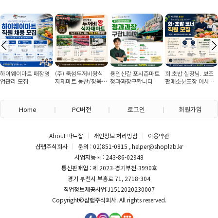
하이웨이마트 매장영
(주) 뚝섬두꺼비왕식
용인신갈 포시즌마트
회.초밥 실장님. 보조
업관리 모집
자재마트 농산/졍육/
청과과장구합니다
판매소분포장 여사님
배송 직원 구인합니다
구인
Home
PC버전
로그인
회원가입
About 마트잡
개인정보 처리방침
이용약관
샵랩주식회사
문의 : 02)851-0815 , helper@shoplab.kr
사업자등록 : 243-86-02948
통신판매업 : 제 2023-경기부천-3990호
경기 부천시 부흥로 71, 2718-304
직업정보제공사업:J1512020230007
Copyright©
샵랩주식회사
. All rights reserved.