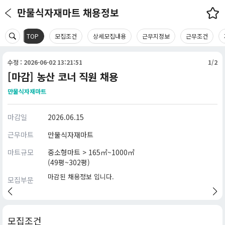
만물식자재마트 채용정보
TOP
모집조건
상세모집내용
근무지정보
근무조건
수정 : 2026-06-02 13:21:51
1/2
[마감] 농산 코너 직원 채용
만물식자재마트
마감일
2026.06.15
근무마트
만물식자재마트
마트규모
중소형마트 > 165㎡~1000㎡
(49평~302평)
마감된 채용정보 입니다.
모집부문
모집조건