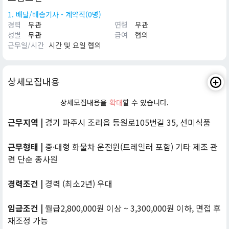
1. 배달/배송기사 - 계약직(0명)
경력
무관
연령
무관
성별
무관
급여
협의
근무일/시간
시간 및 요일 협의
상세모집내용
상세모집내용을
확대
할 수 있습니다.
근무지역 |
경기 파주시 조리읍 등원로105번길 35, 선미식품
근무형태 |
중·대형 화물차 운전원(트레일러 포함) 기타 제조 관
련 단순 종사원
경력조건 |
경력 (최소2년) 우대
임금조건 |
월급2,800,000원 이상 ~ 3,300,000원 이하, 면접 후
재조정 가능