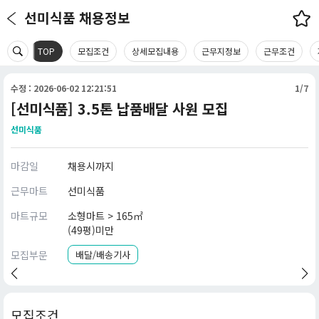
선미식품 채용정보
TOP
모집조건
상세모집내용
근무지정보
근무조건
수정 : 2026-06-02 12:21:51
1/7
[선미식품] 3.5톤 납품배달 사원 모집
선미식품
마감일
채용시까지
근무마트
선미식품
마트규모
소형마트 > 165㎡
(49평)미만
모집부문
배달/배송기사
모집조건