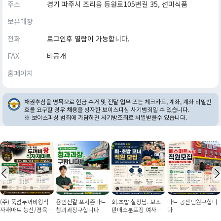
주소
경기 파주시 조리읍 등원로105번길 35, 선미식품
보유매장
전화
로그인후 열람이 가능합니다.
FAX
비공개
홈페이지
채권추심을 명목으로 현금 수거 및 전달 업무 또는 체크카드, 계좌, 계좌 비밀번
호를 요구할 경우 채용을 빙자한 보이스피싱 사기범죄일 수 있습니다.
※ 보이스피싱 범죄에 가담하면 사기방조죄로 처벌받을수 있습니다.
(주) 뚝섬두꺼비왕식
용인신갈 포시즌마트
회.초밥 실장님. 보조
마트 공산팀원구합니
자재마트 농산/졍육/
청과과장구합니다
판매소분포장 여사님
다
배송 직원 구인합니다
구인