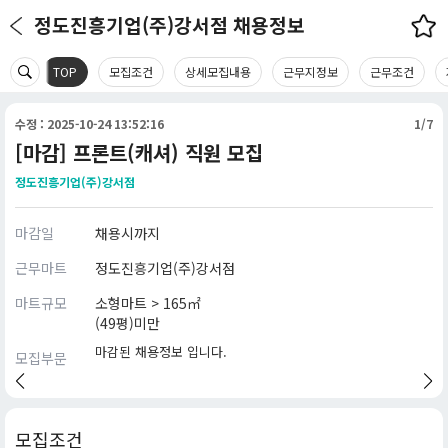
정도진흥기업(주)강서점 채용정보
TOP
모집조건
상세모집내용
근무지정보
근무조건
수정 : 2025-10-24 13:52:16
1/7
[마감] 프론트(캐셔) 직원 모집
정도진흥기업(주)강서점
마감일
채용시까지
근무마트
정도진흥기업(주)강서점
마트규모
소형마트 > 165㎡
(49평)미만
마감된 채용정보 입니다.
모집부문
모집조건