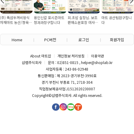
(주) 뚝섬두꺼비왕식
용인신갈 포시즌마트
회.초밥 실장님. 보조
마트 공산팀원구합니
자재마트 농산/졍육/
청과과장구합니다
판매소분포장 여사님
다
배송 직원 구인합니다
구인
Home
PC버전
로그인
회원가입
About 마트잡
개인정보 처리방침
이용약관
샵랩주식회사
문의 : 02)851-0815 , helper@shoplab.kr
사업자등록 : 243-86-02948
통신판매업 : 제 2023-경기부천-3990호
경기 부천시 부흥로 71, 2718-304
직업정보제공사업:J1512020230007
Copyright©
샵랩주식회사
. All rights reserved.