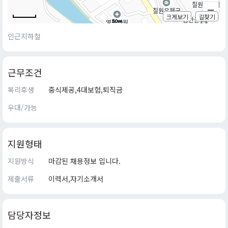
크게보기
길찾기
50m
인근지하철
근무조건
복리후생
중식제공,4대보험,퇴직금
우대/가능
지원형태
지원방식
마감된 채용정보 입니다.
제출서류
이력서,자기소개서
담당자정보