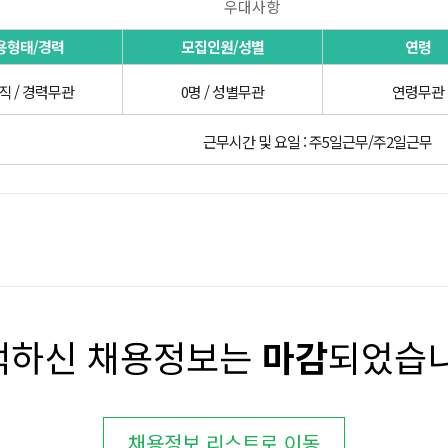
우대사항
용형태/경력
모집인원/성별
연령
직 / 경력무관
0명 / 성별무관
연령무관
근무시간 및 요일 : 주5일근무/주2일근무
택하신 채용정보는
마감
되었습니
채용정보 리스트로 이동