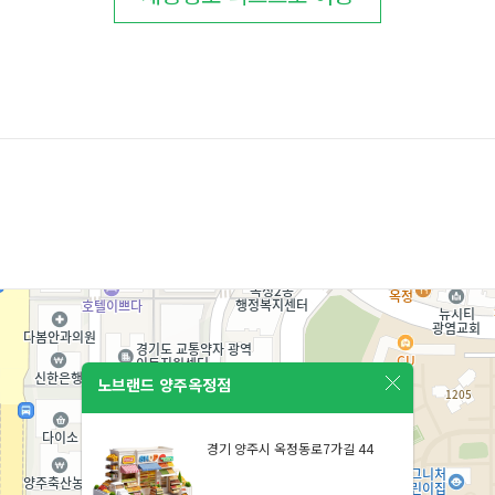
노브랜드 양주옥정점
경기 양주시 옥정동로7가길 44