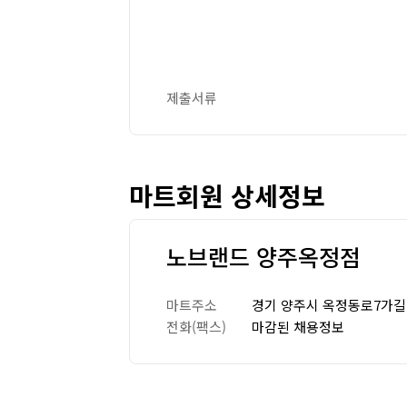
제출서류
마트회원 상세정보
노브랜드 양주옥정점
마트주소
경기 양주시 옥정동로7가길 
전화(팩스)
마감된 채용정보