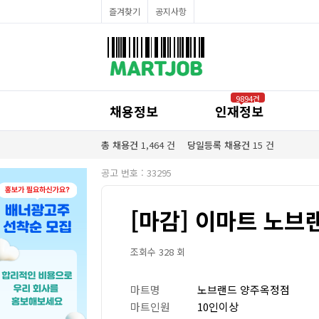
채용정보
즐겨찾기
공지사항
인재정보
이벤트·세일정보
SNS홍보관
유통매장전용 임대·매매정보
마트직평균월급
식자재가격정보
공지사항
점장채용정보
9894건
계산원/캐셔채용정보
채용정보
인재정보
매장관리직원채용정보
공산직원채용정보
농산/야채청과직원채용정보
총 채용건
1,464
건
당일등록 채용건
15
건
축산/정육직원채용정보
수산직원채용정보
공고 번호 : 33295
배달/배송직원채용정보
[마감] 이마트 노브랜
조회수 328 회
마트명
노브랜드 양주옥정점
마트인원
10인이상