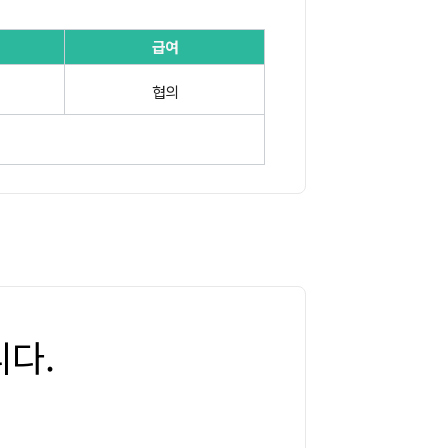
급여
협의
다.