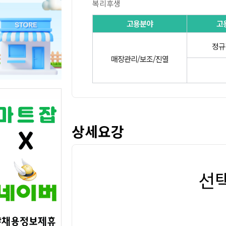
복리후생
고용분야
고
정규
매장관리/보조/진열
상세요강
선