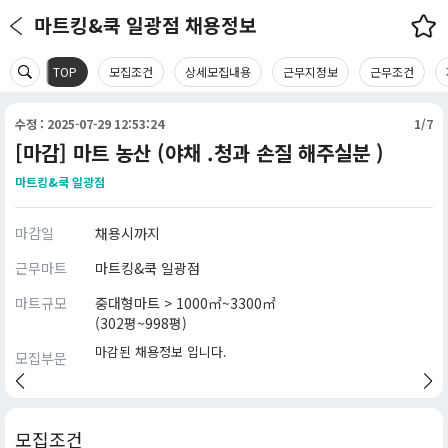
마트킹&쿡 일광점 채용정보
TOP
모집조건
상세모집내용
근무지정보
근무조건
수정 : 2025-07-29 12:53:24
1/7
[마감] 마트 농산 (야채 .청과 손질 해주실분 )
마트킹&쿡 일광점
마감일
채용시까지
근무마트
마트킹&쿡 일광점
마트규모
중대형마트 > 1000㎡~3300㎡
(302평~998평)
마감된 채용정보 입니다.
모집부문
모집조건