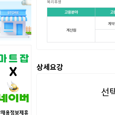
복리후생
고용분야
고
계약
계산원
상세요강
선