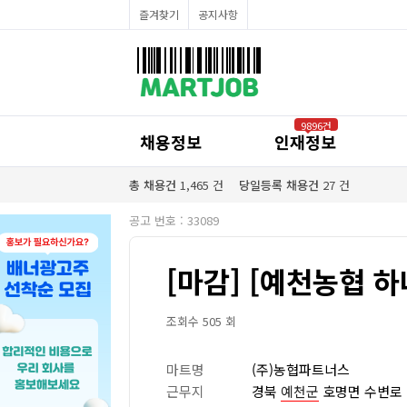
채용정보
즐겨찾기
공지사항
인재정보
이벤트·세일정보
SNS홍보관
유통매장전용 임대·매매정보
마트직평균월급
식자재가격정보
공지사항
점장채용정보
9896건
계산원/캐셔채용정보
채용정보
인재정보
매장관리직원채용정보
공산직원채용정보
농산/야채청과직원채용정보
총 채용건
1,465
건
당일등록 채용건
27
건
축산/정육직원채용정보
수산직원채용정보
공고 번호 : 33089
배달/배송직원채용정보
[마감] [예천농협 
조회수 505 회
마트명
(주)농협파트너스
근무지
경북
예천군
호명면 수변로 