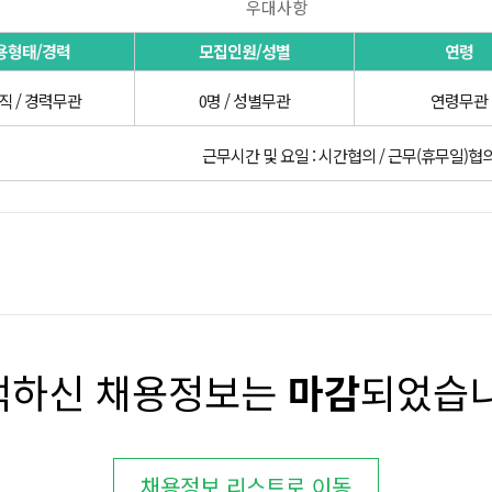
우대사항
용형태/경력
모집인원/성별
연령
직 / 경력무관
0명 / 성별무관
연령무관
근무시간 및 요일 : 시간협의 / 근무(휴무일)협
택하신 채용정보는
마감
되었습니
채용정보 리스트로 이동