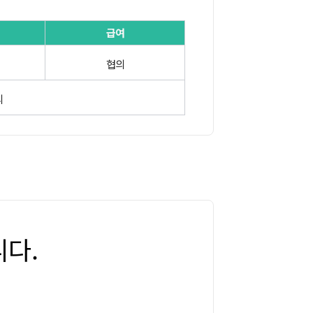
급여
협의
의
다.