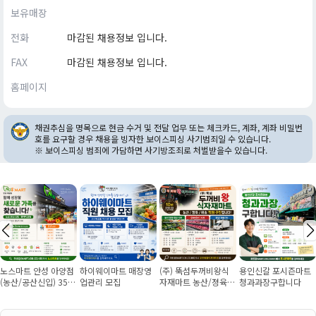
보유매장
전화
마감된 채용정보 입니다.
FAX
마감된 채용정보 입니다.
홈페이지
채권추심을 명목으로 현금 수거 및 전달 업무 또는 체크카드, 계좌, 계좌 비밀번
호를 요구할 경우 채용을 빙자한 보이스피싱 사기범죄일 수 있습니다.
※ 보이스피싱 범죄에 가담하면 사기방조죄로 처벌받을수 있습니다.
안성 아양점
하이웨이마트 매장영
(주) 뚝섬두꺼비왕식
용인신갈 포시즌마트
회.초밥 
신입) 355
업관리 모집
자재마트 농산/졍육/
청과과장구합니다
판매소분
력직 협의
배송 직원 구인합니다
구인