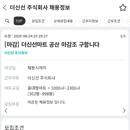
더신선 주식회사 채용정보
TOP
모집조건
상세모집내용
근무지정보
근무조건
수정 : 2025-06-24 15:29:27
1/3
[마감] 더신선마트 공산 마감조 구합니다
더신선 주식회사
마감일
채용시까지
근무마트
더신선 주식회사
마트규모
중대형마트 > 1000㎡~3300㎡
(302평~998평)
마감된 채용정보 입니다.
모집부문
모집조건