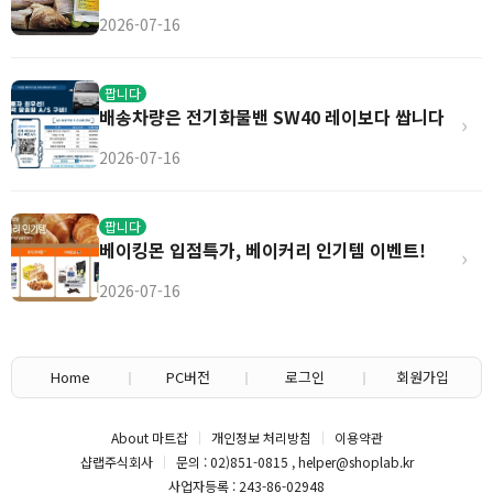
2026-07-16
팝니다
배송차량은 전기화물밴 SW40 레이보다 쌉니다
›
2026-07-16
팝니다
베이킹몬 입점특가, 베이커리 인기템 이벤트!
›
2026-07-16
Home
PC버전
로그인
회원가입
About 마트잡
개인정보 처리방침
이용약관
샵랩주식회사
문의 : 02)851-0815 , helper@shoplab.kr
사업자등록 : 243-86-02948