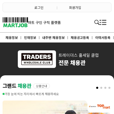
채용정보
인재정보
로그인
회원가입
이벤트·세일정보
SNS홍보관
유통매장전용 임대·매매정보
마트직평균월급
마트 구인 구직 플랫폼
식자재가격정보
소개
점장채용정보
채용정보
인재정보
내주변 채용정보
채용공고등록
이력서등록
계산원/캐셔채용정보
매장관리직원채용정보
공산직원채용정보
농산/야채청과직원채용정보
축산/정육직원채용정보
트레이더스 홀세일 클럽
수산직원채용정보
전문 채용관
배달/배송직원채용정보
그랜드
채용관
상품안내
가장 눈에 띄는 자리에서 빠르게 채용하세요