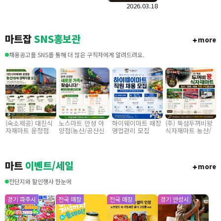
정육코너 수수료
2026.03.18
다.
매장 입점 모집
마트잡
SNS홍보관
more
채용공고를 SNS를 통해 더 많은 구직자에게 알려드려요.
(숙소제공) 대진식
노스마트 안성 아
하이웨이마트 매장
(주) 뚝섬두꺼비왕
자재마트 운정점
양점(농산/공산신
영업관리 모집
식자재마트 농산/
농산경력직원 모집
입) 355만원~/경력
졍육/배송 직원 구
(월 350이상 월 7
직 협의
인합니다
회 휴무)
마트
이벤트/세일
more
전단지와 할인행사 한눈에
경기 파주시
전국 매장
전국 매장
경기 안성시