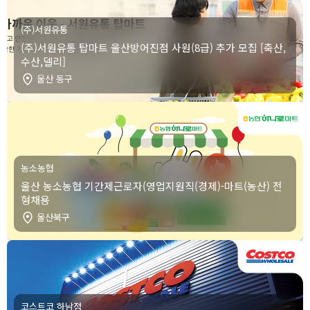
(주)서원유통
(주)서원유통 탑마트 울산방어진점 사원(8급) 추가 모집 [축산,
수산,델리]
울산 동구
농소농협
울산 농소농협 기간제근로자(영업지원직(경제)-마트(농산) 전
형채용
울산북구
코스트코 하남점