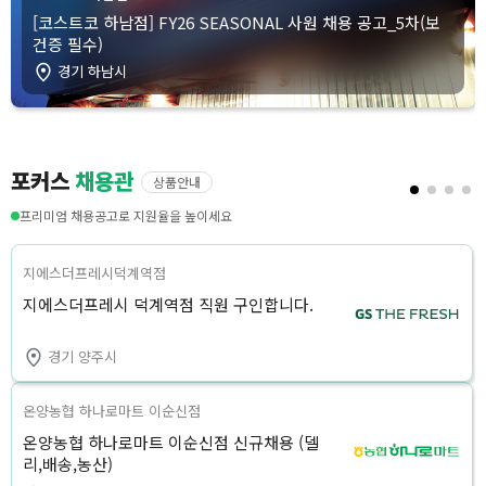
[코스트코 하남점] FY26 SEASONAL 사원 채용 공고_5차(보
건증 필수)
경기 하남시
포커스
채용관
상품안내
프리미엄 채용공고로 지원율을 높이세요
지에스더프레시덕계역점
지에스더프레시 덕계역점 직원 구인합니다.
경기 양주시
온양농협 하나로마트 이순신점
온양농협 하나로마트 이순신점 신규채용 (델
리,배송,농산)