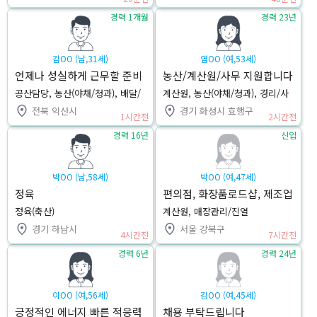
경력 1개월
경력 23년
김OO (남,31세)
염OO (여,53세)
언제나 성실하게 근무할 준비
농산/계산원/사무 지원합니다
가 되어 있습니다.
공산담당, 농산(야채/청과), 배달/
계산원, 농산(야채/청과), 경리/사
배송기사
무
전북 익산시
경기 화성시 효행구
1시간전
2시간전
경력 16년
신입
박OO (남,58세)
박OO (여,47세)
정육
편의점, 화장품로드샵, 제조업
근무경력과 즉시 근무 가능한
정육(축산)
계산원, 매장관리/진열
박경하입니다.
경기 하남시
서울 강북구
4시간전
7시간전
경력 6년
경력 24년
이OO (여,56세)
김OO (여,45세)
긍정적인 에너지 빠른 적응력
채용 부탁드립니다