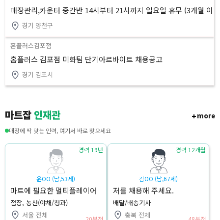
매장관리,카운터 중간반 14시부터 21시까지 일요일 휴무 (3개월 이
상 근무)
경기 양천구
홈플러스김포점
홈플러스 김포점 미화팀 단기아르바이트 채용공고
경기 김포시
마트잡
인재관
more
매장에 딱 맞는 인력, 여기서 바로 찾으세요
경력 19년
경력 12개월
윤OO (남,53세)
김OO (남,67세)
마트에 필요한 멀티플레이어
저를 채용해 주세요.
#강남권 점장재직중(점장 및
점장, 농산(야채/청과)
배달/배송기사
공산,야채청과팀장 경기권 및
서울 전체
충북 전체
해외한인마트가능)
20분전
48분전