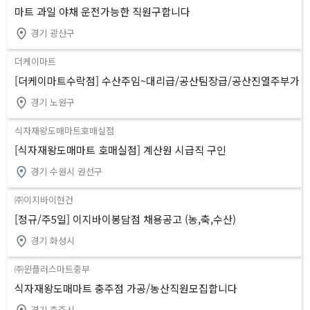
마트 과일 야채 운전가능한 직원구합니다
경기 광산구
더케이마트
[더케이마트수락점] 수산주임~대리급/공산팀장급/공산진열주부가
능
경기 노원구
식자재왕도매마트호매실점
[식자재왕도매마트 호매실점] 계산원 시급직 구인
경기 수원시 권선구
㈜이지바이현건
[정규/주5일] 이지바이봉담점 채용공고 (농,축,수산)
경기 화성시
㈜윈플러스마트중부
식자재왕도매마트 충주점 가공/농산직원모집합니다
경기 충주시