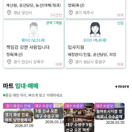
(오픈마트 경험보유)
계산원, 공산담당, 농산(야채/청과)
정육(축산)
경남 양산시
경기 파주시
7시간전
어제
경력 7개월
신입
황OO (남,51세)
김OO (여,45세)
책임감 강한 사람입니다
입사지원
정육(축산)
매장관리/진열, 공산담당, 피킹
경기 안산시 상록구
경기 성남시 중원구
어제
어제
마트
임대·매매
more
좋은 매장 자리, 빠르게 찾고 거래하세요
경기 화성시 만세
대구 수성구
대구 수성구
대구 수성구
구
5월 신규 오픈
홈마트시지점 정
경기 화성 진로
대구 수성구 마
육코너 수수료매
마트 남양점에서
트 수산코너 수
2026.03.18
장 입점모집
2026.03.05
대구 수성구 5월
직원식당 운영하
2026.07.09
수료 모집
신규 오픈 마트
실분을 찾습니