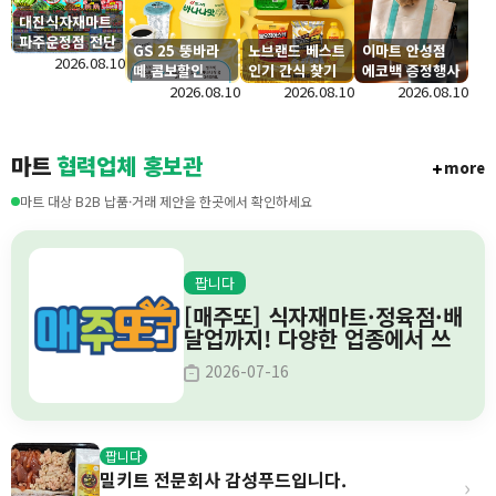
대진식자재마트
파주운정점 전단
GS 25 뚱바라
노브랜드 베스트
이마트 안성점
행사 안내
2026.08.10
떼 콤보할인
인기 간식 찾기
에코백 증정행사
2026.08.10
2026.08.10
2026.08.10
마트
협력업체 홍보관
more
마트 대상 B2B 납품·거래 제안을 한곳에서 확인하세요
팝니다
[매주또] 식자재마트·정육점·배
달업까지! 다양한 업종에서 쓰
는 이벤트 솔루션
2026-07-16
팝니다
밀키트 전문회사 감성푸드입니다.
›