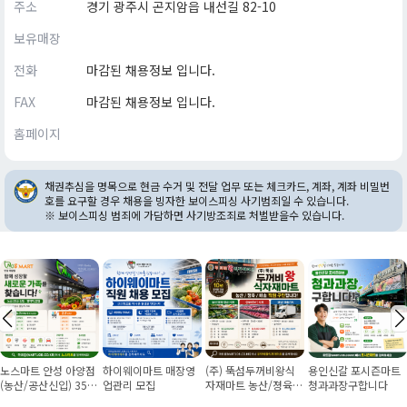
주소
경기 광주시 곤지암읍 내선길 82-10
보유매장
전화
마감된 채용정보 입니다.
FAX
마감된 채용정보 입니다.
홈페이지
채권추심을 명목으로 현금 수거 및 전달 업무 또는 체크카드, 계좌, 계좌 비밀번
호를 요구할 경우 채용을 빙자한 보이스피싱 사기범죄일 수 있습니다.
※ 보이스피싱 범죄에 가담하면 사기방조죄로 처벌받을수 있습니다.
노스마트 안성 아양점
하이웨이마트 매장영
(주) 뚝섬두꺼비왕식
용인신갈 포시즌마트
(농산/공산신입) 355
업관리 모집
자재마트 농산/졍육/
청과과장구합니다
만원~/경력직 협의
배송 직원 구인합니다