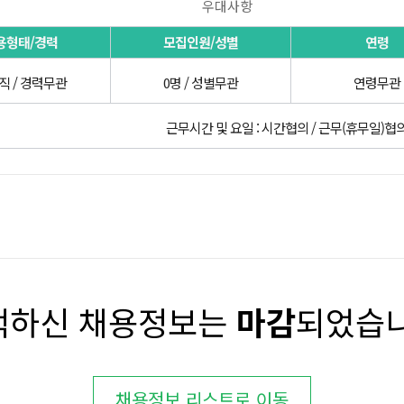
우대사항
용형태/경력
모집인원/성별
연령
직 / 경력무관
0명 / 성별무관
연령무관
근무시간 및 요일 : 시간협의 / 근무(휴무일)협
택하신 채용정보는
마감
되었습니
채용정보 리스트로 이동