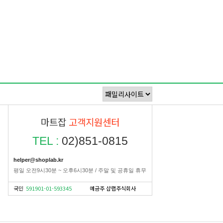
마트잡
고객지원센터
TEL :
02)851-0815
helper@shoplab.kr
평일 오전9시30분 ~ 오후6시30분 / 주말 및 공휴일 휴무
국민
591901-01-593345
예금주 샵랩주식회사