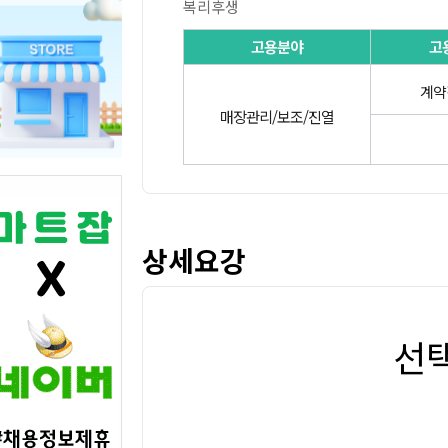
복리후생
고용분야
고
계약
매장관리/보조/진열
상세요강
선