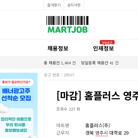
채용정보
즐겨찾기
공지사항
인재정보
이벤트·세일정보
SNS홍보관
유통매장전용 임대·매매정보
마트직평균월급
식자재가격정보
공지사항
점장채용정보
9904건
계산원/캐셔채용정보
채용정보
인재정보
매장관리직원채용정보
공산직원채용정보
농산/야채청과직원채용정보
총 채용건
1,464
건
당일등록 채용건
41
건
축산/정육직원채용정보
수산직원채용정보
공고 번호 : 29507
배달/배송직원채용정보
[마감] 홈플러스 영
조회수 227 회
마트명
홈플러스(주)
근무지
경북
영주시
대학로 29