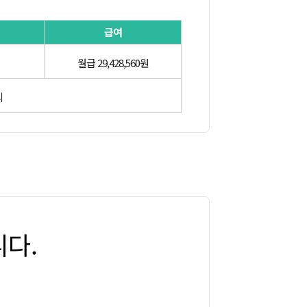
급여
월급 29,428,560원
의
다.