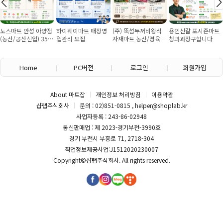
노스마트 안성 아양점
하이웨이마트 매장영
(주) 뚝섬두꺼비왕식
용인신갈 포시즌마트
(농산/공산신입) 355
업관리 모집
자재마트 농산/졍육/
청과과장구합니다
만원~/경력직 협의
배송 직원 구인합니다
Home
PC버전
로그인
회원가입
About 마트잡
개인정보 처리방침
이용약관
샵랩주식회사
문의 : 02)851-0815 , helper@shoplab.kr
사업자등록 : 243-86-02948
통신판매업 : 제 2023-경기부천-3990호
경기 부천시 부흥로 71, 2718-304
직업정보제공사업:J1512020230007
Copyright©
샵랩주식회사
. All rights reserved.