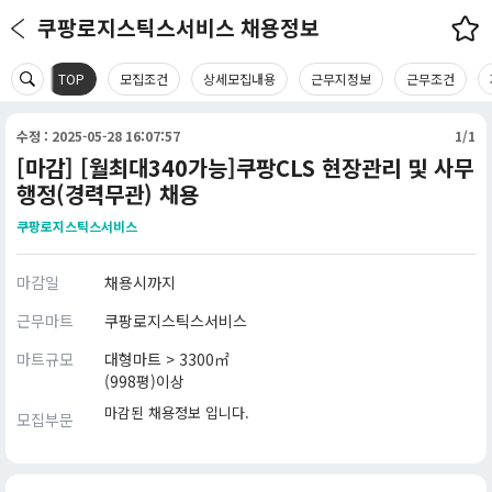
쿠팡로지스틱스서비스 채용정보
TOP
모집조건
상세모집내용
근무지정보
근무조건
수정 : 2025-05-28 16:07:57
1/1
[마감] [월최대340가능]쿠팡CLS 현장관리 및 사무
행정(경력무관) 채용
쿠팡로지스틱스서비스
마감일
채용시까지
근무마트
쿠팡로지스틱스서비스
마트규모
대형마트 > 3300㎡
(998평)이상
마감된 채용정보 입니다.
모집부문