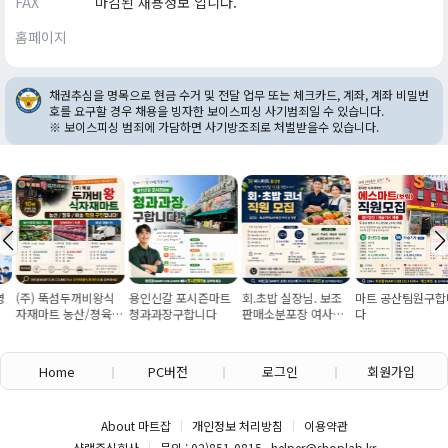
FAX
마감된 채용정보 입니다.
홈페이지
채권추심을 명목으로 현금 수거 및 전달 업무 또는 체크카드, 계좌, 계좌 비밀번
호를 요구할 경우 채용을 빙자한 보이스피싱 사기범죄일 수 있습니다.
※ 보이스피싱 범죄에 가담하면 사기방조죄로 처벌받을수 있습니다.
(주) 뚝섬두꺼비왕식
용인신갈 포시즌마트
회.초밥 실장님. 보조
마트 공산팀원구합니
자재마트 농산/졍육/
청과과장구합니다
판매소분포장 여사님
다
배송 직원 구인합니다
구인
Home
PC버전
로그인
회원가입
About 마트잡
개인정보 처리방침
이용약관
샵랩주식회사
문의 : 02)851-0815 , helper@shoplab.kr