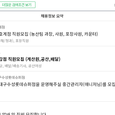
더많은 검색조건 보기
채용정보 요약
계점
계점 직원모집 (농산팀 과장, 사원, 포장사원, 카운터)
야채/청과), 포장직원
트
감점 직원모집 (계산원,공산,배달)
당, 배달/배송기사, 공산여성
구수성롯데슈퍼점
대구수성롯데슈퍼점을 운영해주실 중간관리자(매니저님)를 모
산 알바 및 직원 모집합니다