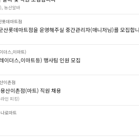
), 농산알바
산롯데마트점
군산롯데마트점을 운영해주실 중간관리자(매니저님)를 모집합니
이더스,이마트)
레이더스,이마트등) 행사팀 인원 모집
용산이촌점
 용산이촌점(마트) 직원 채용
온라인 피킹)
하나로마트