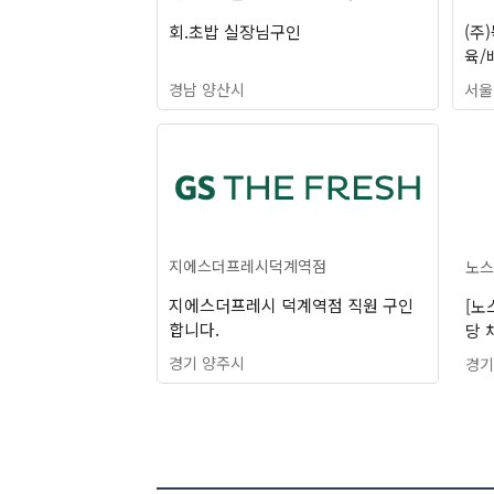
회.초밥 실장님구인
(주
육/
경남 양산시
서울
지에스더프레시덕계역점
노스
지에스더프레시 덕계역점 직원 구인
[노
합니다.
당 
경기 양주시
경기