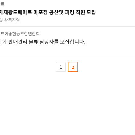
마트
자재왕도매마트 마포점 공산및 피킹 직원 모집
및 상품진열
푸드이종협동조합연합회
회 판매관리 물류 담당자를 모집합니다.
1
2