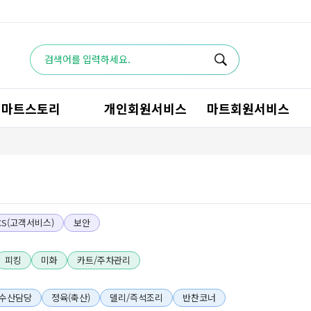
마트스토리
개인회원서비스
마트회원서비스
CS(고객서비스)
보안
피킹
미화
카트/주차관리
수산담당
정육(축산)
델리/즉석조리
반찬코너