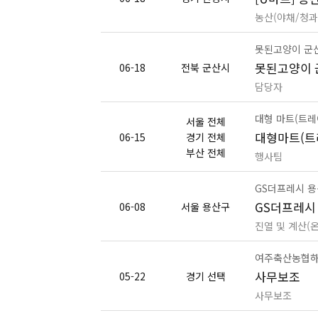
농산(야채/청과
못된고양이 군
못된고양이 
06-18
전북 군산시
담당자
대형 마트(트레
서울 전체
대형마트(트
06-15
경기 전체
부산 전체
행사팀
GS더프레시 
GS더프레시
06-08
서울 용산구
진열 및 계산(
여주축산농협
사무보조
05-22
경기 선택
사무보조