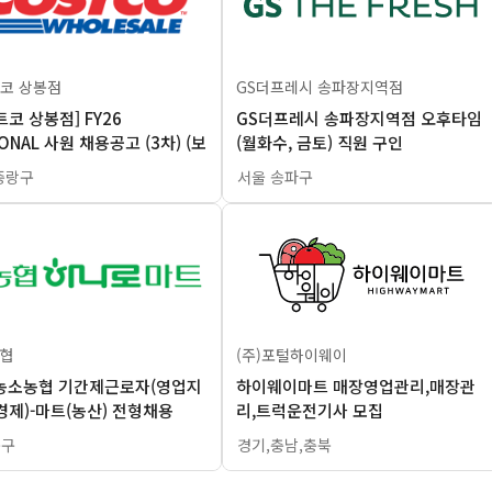
코 상봉점
GS더프레시 송파장지역점
트코 상봉점] FY26
GS더프레시 송파장지역점 오후타임
ONAL 사원 채용공고 (3차) (보
(월화수, 금토) 직원 구인
필수)
중랑구
서울 송파구
협
(주)포털하이웨이
농소농협 기간제근로자(영업지
하이웨이마트 매장영업관리,매장관
경제)-마트(농산) 전형채용
리,트럭운전기사 모집
북구
경기,충남,충북