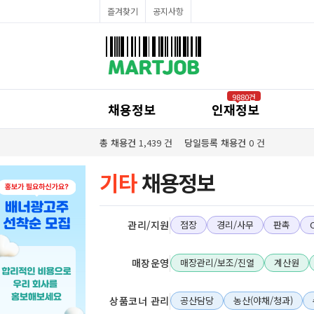
채용정보
즐겨찾기
공지사항
인재정보
이벤트·세일정보
SNS홍보관
유통매장전용 임대·매매정보
마트직평균월급
식자재가격정보
공지사항
점장채용정보
9880건
계산원/캐셔채용정보
채용정보
인재정보
매장관리직원채용정보
공산직원채용정보
농산/야채청과직원채용정보
총 채용건
1,439
건
당일등록 채용건
0
건
축산/정육직원채용정보
수산직원채용정보
배달/배송직원채용정보
기타
채용정보
관리/지원
점장
경리/사무
판촉
매장운영
매장관리/보조/진열
계산원
상품코너 관리
공산담당
농산(야채/청과)