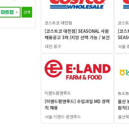
코스트코 대전점
코스트
[코스트코 대전점] SEASONAL 사원
[코스
채용공고 3차 (지망 선택 가능 / 보건
SEAS
증 필수)
건증 
대전 중구
서울 
이랜드팜앤푸드
농소농
[이랜드팜앤푸드] 수입과일 MD 경력
울산 
직 채용
원직(
서울 이랜드 팜앤푸드
울산