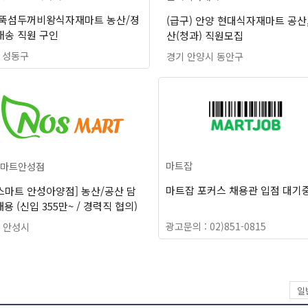
)뚝섬두꺼비왕식자재마트 농산/졍
(급구) 안양 현대식자재마트 공산
배송 직원 구인
산(청과) 직원모집
 성동구
경기 안양시 동안구
마트잡
마트안성점
마트잡 포커스 채용관 입점 대기
스마트 안성아양점] 농산/공산 담
채용 (신입 355만~ / 경력직 협의)
광고문의 : 02)851-0815
 안성시
일