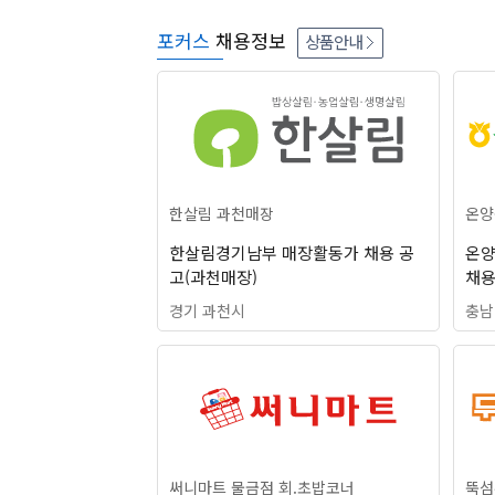
포커스
채용정보
상품안내
한살림 과천매장
온양
한살림경기남부 매장활동가 채용 공
온양
고(과천매장)
채용
경기 과천시
충남
써니마트 물금점 회.초밥코너
뚝섬