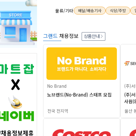
물류/기타
배달/배송기사
식당/주방
그랜드
채용정보
상품안내
No Brand
(주)
노브랜드(No-Brand) 스태프 모집
(주)
사원(
리]
전국 전지역
울산 