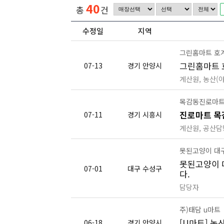
40
총
건
수정일
지역
그린홈마트 호
그린홈마트 호
07-13
경기 안양시
계산원, 농산(
목감동진로마
진로마트 목
07-11
경기 시흥시
계산원, 공산담
못된고양이 대
못된고양이 
07-01
대구 수성구
다.
담당자
주)태담 u마트
[U마트] 농
06-18
경기 안양시