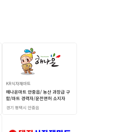
KR식자재마트
해나온마트 안중읍/ 농산 과장급 구
함/마트 경력자/운전면허 소지자
경기 평택시 안중읍