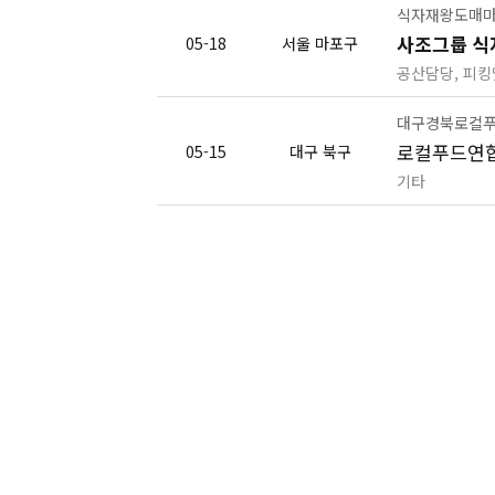
식자재왕도매
사조그룹 식
05-18
서울 마포구
공산담당, 피킹
대구경북로컬
로컬푸드연합
05-15
대구 북구
기타