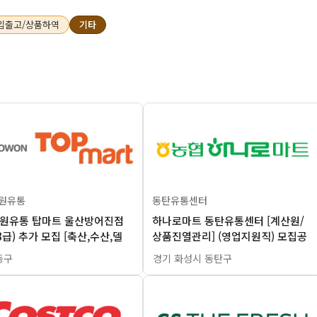
입출고/상품하역
기타
서원유통
동탄유통센터
서원유통 탑마트 울산방어진점
하나로마트 동탄유통센터 [계산원/
8급) 추가 모집 [축산,수산,델
상품진열관리] (영업지원직) 모집공
고
동구
경기 화성시 동탄구