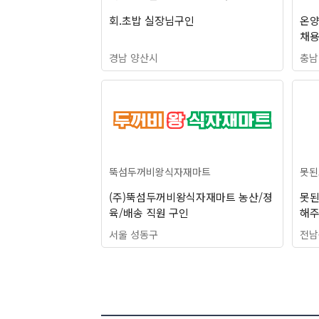
회.초밥 실장님구인
온양
채용
경남 양산시
충남
뚝섬두꺼비왕식자재마트
못된
(주)뚝섬두꺼비왕식자재마트 농산/졍
못된
육/배송 직원 구인
해주
합
서울 성동구
전남