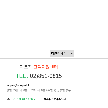
마트잡
고객지원센터
TEL :
02)851-0815
helper@shoplab.kr
평일 오전9시30분 ~ 오후6시30분 / 주말 및 공휴일 휴무
국민
591901-01-593345
예금주 샵랩주식회사