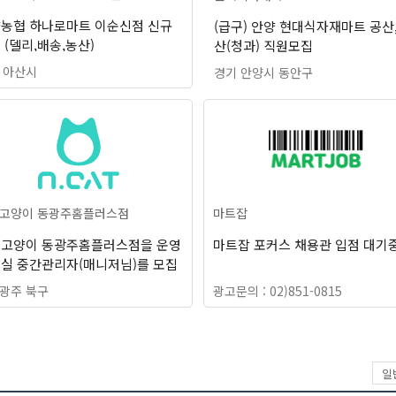
농협 하나로마트 이순신점 신규
(급구) 안양 현대식자재마트 공산
 (델리,배송,농산)
산(청과) 직원모집
 아산시
경기 안양시 동안구
고양이 동광주홈플러스점
마트잡
고양이 동광주홈플러스점을 운영
마트잡 포커스 채용관 입점 대기
실 중간관리자(매니저님)를 모집
니다
광주 북구
광고문의 : 02)851-0815
일