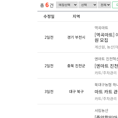
6
총
건
수정일
지역
역곡마트
[역곡마트] 
2일전
경기 부천시
원 모집
계산원, 농산(
엔마트 진천혁
[엔마트 진천
2일전
충북 진천군
카트/주차관리
북대구농협 하
마트 카트 
3일전
대구 북구
카트/주차관리
서림농산
[중앙할인마