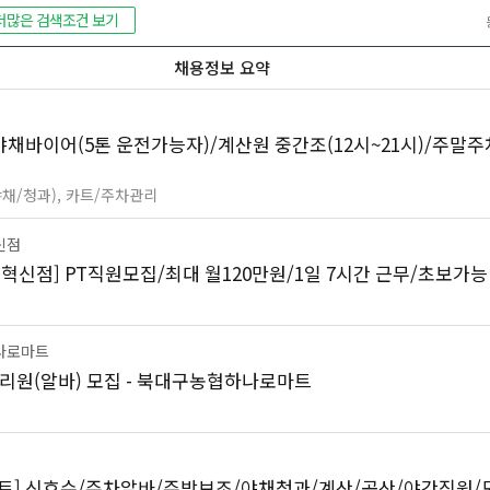
더많은 검색조건 보기
채용정보 요약
야채바이어(5톤 운전가능자)/계산원 중간조(12시~21시)/주말
야채/청과), 카트/주차관리
신점
혁신점] PT직원모집/최대 월120만원/1일 7시간 근무/초보가능
나로마트
관리원(알바) 모집 - 북대구농협하나로마트
트] 신호수/주차알바/주방보조/야채청과/계산/공산/야간직원/