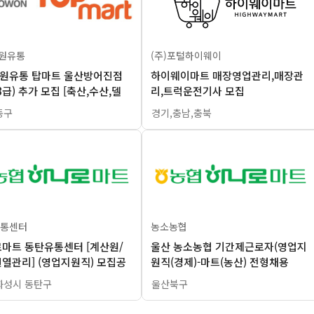
서원유통
(주)포털하이웨이
서원유통 탑마트 울산방어진점
하이웨이마트 매장영업관리,매장관
8급) 추가 모집 [축산,수산,델
리,트럭운전기사 모집
동구
경기,충남,충북
통센터
농소농협
마트 동탄유통센터 [계산원/
울산 농소농협 기간제근로자(영업지
열관리] (영업지원직) 모집공
원직(경제)-마트(농산) 전형채용
화성시 동탄구
울산북구