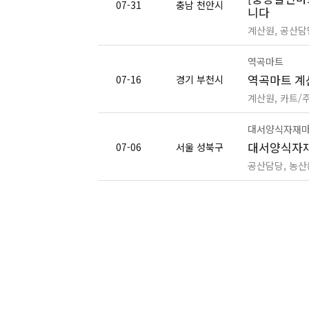
07-31
충남 천안시
니다
계산원, 공산담
역곡마트
역곡마트 계
07-16
경기 부천시
계산원, 카트/
대서양식자재
대서양식자재
07-06
서울 성북구
공산담당, 농산