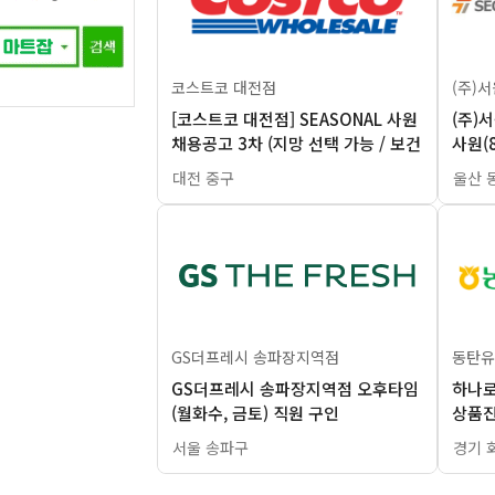
코스트코 대전점
(주)
[코스트코 대전점] SEASONAL 사원
(주)
채용공고 3차 (지망 선택 가능 / 보건
사원(
증 필수)
리]
대전 중구
울산 
GS더프레시 송파장지역점
동탄유
GS더프레시 송파장지역점 오후타임
하나로
(월화수, 금토) 직원 구인
상품진
고
서울 송파구
경기 