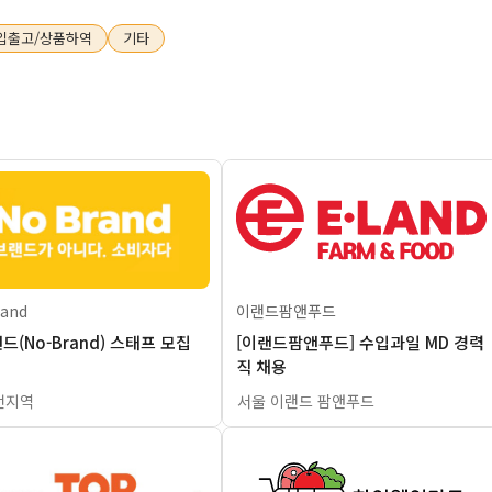
입출고/상품하역
기타
이랜드팜앤푸드
rand
[이랜드팜앤푸드] 수입과일 MD 경력
드(No-Brand) 스태프 모집
직 채용
전지역
서울 이랜드 팜앤푸드