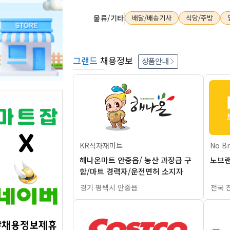
물류/기타
배달/배송기사
식당/주방
그랜드
채용정보
상품안내
KR식자재마트
No B
해나온마트 안중읍/ 농산 과장급 구
노브랜
함/마트 경력자/운전면허 소지자
경기 평택시 안중읍
전국 