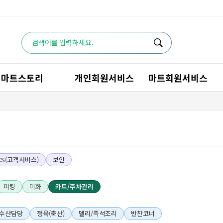
마트스토리
개인회원서비스
마트회원서비스
CS(고객서비스)
보안
피킹
미화
카트/주차관리
수산담당
정육(축산)
델리/즉석조리
반찬코너