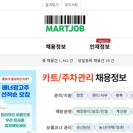
채용정보
즐겨찾기
공지사항
인재정보
이벤트·세일정보
SNS홍보관
유통매장전용 임대·매매정보
마트직평균월급
식자재가격정보
공지사항
점장채용정보
9882건
계산원/캐셔채용정보
채용정보
인재정보
매장관리직원채용정보
공산직원채용정보
농산/야채청과직원채용정보
총 채용건
1,442
건
당일등록 채용건
39
건
축산/정육직원채용정보
수산직원채용정보
배달/배송직원채용정보
카트/주차관리
채용정보
관리/지원
점장
경리/사무
판촉
매장운영
매장관리/보조/진열
계산원
상품코너 관리
공산담당
농산(야채/청과)