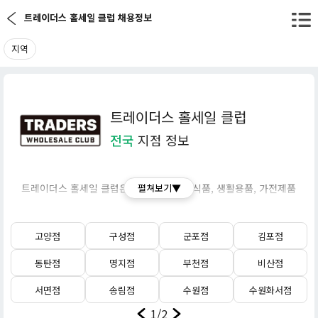
트레이더스 홀세일 클럽 채용정보
지역
트레이더스 홀세일 클럽
전국
지점 정보
트레이더스 홀세일 클럽은 신선식품, 가공식품, 생활용품, 가전제품
펼쳐보기▼
등을 대용량 및 박스 단위로 저렴하게 판매하는 회원제 창고형 할인
마트입니다.
고양점
구성점
군포점
김포점
대형 마트 이마트에서 운영했던 트레이더스 홀세일 클럽이 2024년
동탄점
명지점
부천점
비산점
1월부로 이마트에서 분사하여 신세계 그룹의 독자적인 법인(주식회
사 트레이더스 홀세일 클럽)으로 새롭게 출범했습니다.
서면점
송림점
수원점
수원화서점
1/2
주요 특징으로는 연회비를 지불하고 회원으로 가입해야만 상품을