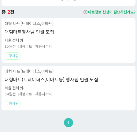
구매할 수 있는 '유료 멤버십' 제도를 도입하고 있다는 점입니다. 특
히 2024년 4월부터는 신규 유료 멤버십인 '트레이더스 클럽(TRA
총
2
건
마트정보 신청이 필요하신가요?
DERS CLUB)'을 정식으로 선보여 멤버십 회원에게는 상품 할인,
대형 마트(트레이더스,이마트)
적립, 환불 등의 추가 혜택을 제공하며, 비회원도 일반 상품 구매는
대형마트행사팀 인원 모집
가능하나 멤버십 전용 할인 혜택은 받을 수 없습니다.
서울 전체 外
트레이더스는 주로 교외 지역이나 넓은 부지에 단독 점포 형태로 운
15일전
대형마트
채용시까지
영되며, 코스트코와 유사하게 물류 효율성을 극대화한 창고형 매장
#행사팀
구조를 가지고 있습니다. 또한 자체 브랜드(PB) 상품인 '티 스탠다
드(T-STANDARD)'를 개발하여 가성비 높은 상품들을 주력으로 판
대형 마트(트레이더스,이마트)
매하고 있습니다. 일반 대형 마트보다 합리적인 가격으로 대용량 상
품을 구매하고자 하는 소비자들에게 인기가 높습니다.
대형마트(트레이더스,이마트등) 행사팀 인원 모집
서울 전체 外
트레이더스 홀세일 클럽은 2010년 첫 점포를 개점한 이래 꾸준히
54일전
대형마트
채용시까지
성장하여 대한민국 대표 창고형 할인점으로 자리매김하고 있으며,
#행사팀
온라인 쇼핑몰(쓱닷컴 내 트레이더스몰)을 통해서도 상품을 판매하
고 있습니다.
*본 내용은 마트잡 AI를 활용해 작성되었습니다.*
1