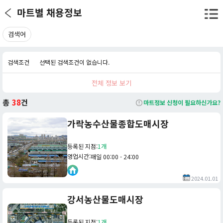
마트별 채용정보
검색어
검색조건
선택된 검색조건이 없습니다.
전체 정보 보기
총
38
건
마트정보 신청이 필요하신가요?
가락농수산물종합도매시장
등록된 지점
:
1개
영업시간
:
매일 00:00 - 24:00
2024.01.01
강서농산물도매시장
등록된 지점
:
1개