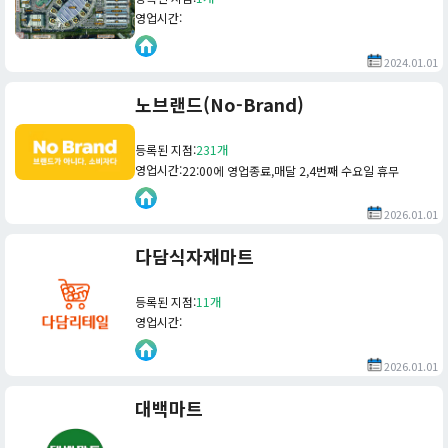
영업시간
:
2024.01.01
노브랜드(No-Brand)
등록된 지점
:
231개
영업시간
:
22:00에 영업종료,매달 2,4번째 수요일 휴무
2026.01.01
다담식자재마트
등록된 지점
:
11개
영업시간
:
2026.01.01
대백마트