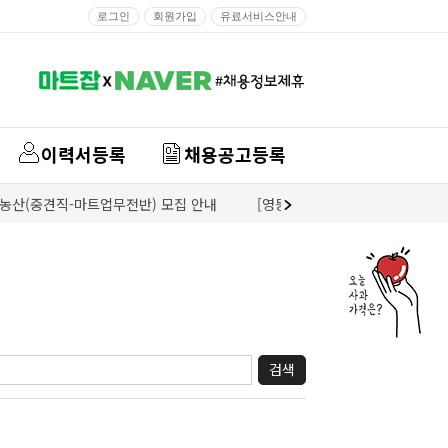
로그인
회원가입
유료서비스안내
이력서등록
채용공고등록
중견직-마트업무전반) 모집 안내
[영등포농협] 영등포내 하나로마트 기간
검색