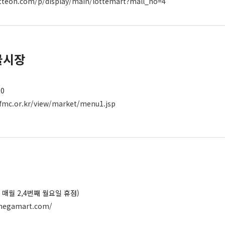
tteon.com/p/display/main/lottemart?mall_no=4
물시장
00
fmc.or.kr/view/market/menu1.jsp
(단, 매월 2,4번째 월요일 휴점)
megamart.com/