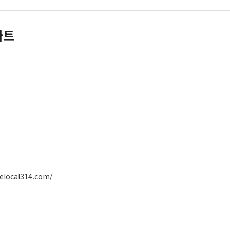
마트
elocal314.com/