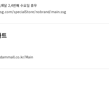
,매달 2,4번째 수요일 휴무
ssg.com/specialStore/nobrand/main.ssg
마트
dammall.co.kr/Main