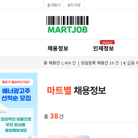
채용정보
즐겨찾기
공지사항
인재정보
이벤트·세일정보
SNS홍보관
유통매장전용 임대·매매정보
마트직평균월급
식자재가격정보
공지사항
점장채용정보
9894건
계산원/캐셔채용정보
채용정보
인재정보
매장관리직원채용정보
공산직원채용정보
농산/야채청과직원채용정보
마트 농산(청과)부문 직원 & 배송직원 모집 (경력자 우대)
총 채용건
1,464
건
당일등록 채용건
16
건
길동 태양식자
축산/정육직원채용정보
수산직원채용정보
배달/배송직원채용정보
마트별
채용정보
38
총
건