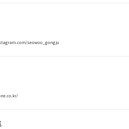
nstagram.com/seowoo_gongju
ne.co.kr/
트