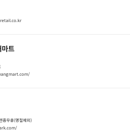
etail.co.kr
매마트
료
wangmart.com/
0 / 연중무휴(명절제외)
ark.com/