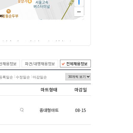
)입니다. '브랜드가 아니다. 소비자다.'라는 슬로
을 목표로 합니다.
장인 '노브랜드 전문점(노브랜드 마트)'을 오
반채용정보
파견/대행채용정보
전체채용정보
영되며, 주로 가공식품, 냉동식품, 생활용품, 소
등록일순
수정일순
마감일순
습니다. 특히 '노브랜드 버거(No Brand
마트형태
마감일
매김하고 있으며, 국내뿐만 아니라 해외 수출을
중대형마트
08-15
안을 제공하는 브랜드로 평가받고 있습니다.