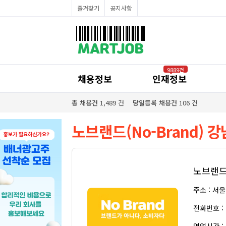
채용정보
즐겨찾기
공지사항
인재정보
이벤트·세일정보
SNS홍보관
유통매장전용 임대·매매정보
마트직평균월급
식자재가격정보
공지사항
점장채용정보
9889건
계산원/캐셔채용정보
채용정보
인재정보
매장관리직원채용정보
공산직원채용정보
농산/야채청과직원채용정보
총 채용건
1,489
건
당일등록 채용건
106
건
축산/정육직원채용정보
수산직원채용정보
배달/배송직원채용정보
노브랜드(No-Brand)
노브랜드(
주소 : 서
전화번호 :