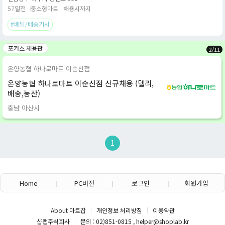
57일전
중소형마트
채용시까지
#배달/배송기사
포커스 채용관
2
/
11
온양농협 하나로마트 이순신점
온양농협 하나로마트 이순신점 신규채용 (델리,
배송,농산)
충남 아산시
1
Home
PC버전
로그인
회원가입
About 마트잡
개인정보 처리방침
이용약관
샵랩주식회사
문의 : 02)851-0815 , helper@shoplab.kr