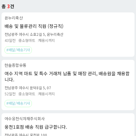
총
3
건
온누리축산
배송 및 물류관리 직원 (정규직)
전남광주 여수시 소호2길 5, 온누리축산
43일전
중소형마트
채용시까지
#배달/배송기사
현솔종합유통
여수 지역 마트 및 특수 거래처 납품 및 매장 관리, 배송원을 채용합
니다.
전남광주 여수시 둔덕8길 5, 07
52일전
중소형마트
채용시까지
#배달/배송기사
여수웅천식자재주식회사
웅천1호점 배송 직원 급구합니다.
전남광주 여수시 웅천로 100