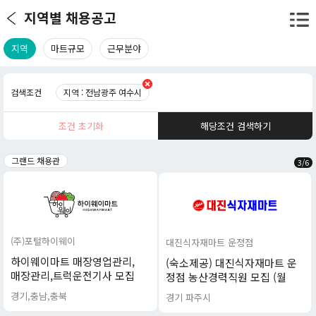
지역별 채용공고
지역
마트규모
근무분야
검색조건
지역 : 전남광주 여수시
조건 초기화
해당조건 검색하기
그랜드 채용관
3
/
6
(주)포털하이웨이
대진식자재마트 운정점
하이웨이마트 매장영업관리,
(숙소제공) 대진식자재마트 운
매장관리,트럭운전기사 모집
정점 농산경력직원 모집 (월
350이상 월 7회 휴무)
경기,충남,충북
경기 파주시