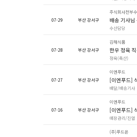
주식회사천부
배송 기사님
07-29
부산 강서구
수산담당
김해식품
한우 정육 직
07-28
부산 강서구
정육(축산)
이엔푸드
[이엔푸드]
07-27
부산 강서구
배달/배송기사
이엔푸드
[이엔푸드]
07-16
부산 강서구
매장관리/진열
(주)푸드온