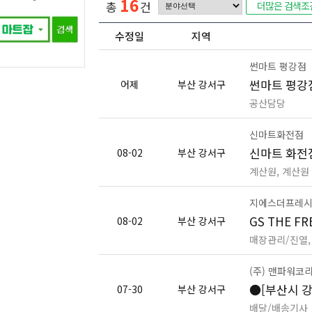
16
총
건
더많은 검색조
수정일
지역
썬마트 평강점
썬마트 평강
어제
부산 강서구
공산담당
신마트화전점
신마트 화전
08-02
부산 강서구
계산원, 계산원
지에스더프레시
GS THE 
08-02
부산 강서구
매장관리/진열,
(주) 맨파워코
●[부산시 
07-30
부산 강서구
배달/배송기사