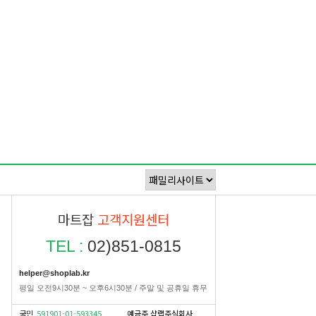
마트잡
고객지원센터
TEL :
02)851-0815
helper@shoplab.kr
평일 오전9시30분 ~ 오후6시30분 / 주말 및 공휴일 휴무
국민
591901-01-593345
예금주 샵랩주식회사