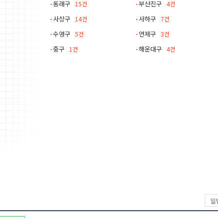
동래구
부산진구
15건
4건
사상구
사하구
14건
7건
수영구
연제구
5건
3건
중구
해운대구
1건
4건
일