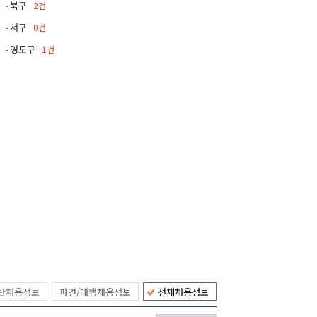
북구
2건
서구
0건
영도구
1건
반채용정보
파견/대행채용정보
전체채용정보