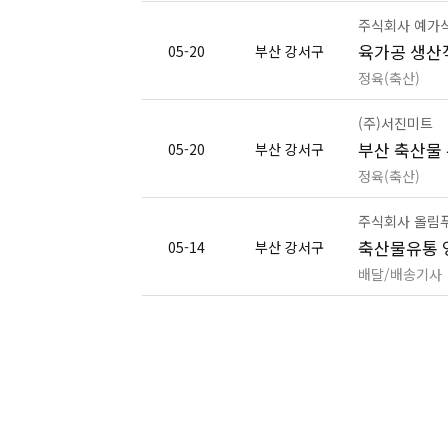
주식회사 예가
육가공 생산
05-20
부산 강서구
정육(축산)
(주)서진미트
부산 축산물 
05-20
부산 강서구
정육(축산)
주식회사 올림
축산물유통 
05-14
부산 강서구
배달/배송기사