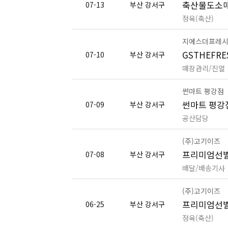
축산물도소매
07-13
부산 강서구
정육(축산)
지에스더프레시
GSTHEFR
07-10
부산 강서구
매장관리/진열
썬마트 평강점
썬마트 평강
07-09
부산 강서구
공산담당
(주)고기이즈
프리미엄선별
07-08
부산 강서구
배달/배송기사
(주)고기이즈
프리미엄선별
06-25
부산 강서구
정육(축산)