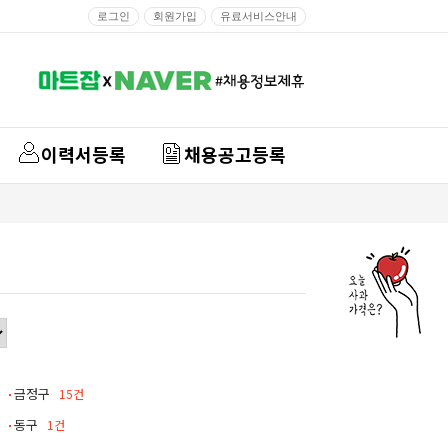
로그인
회원가입
유료서비스안내
이력서등록
채용공고등록
금정구
15건
동구
1건