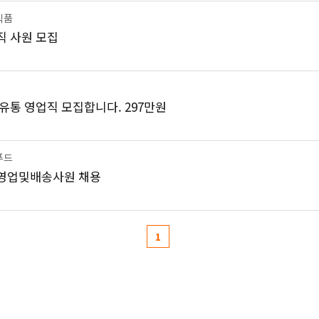
식품
직 사원 모집
유통 영업직 모집합니다. 297만원
푸드
영업및배송사원 채용
1