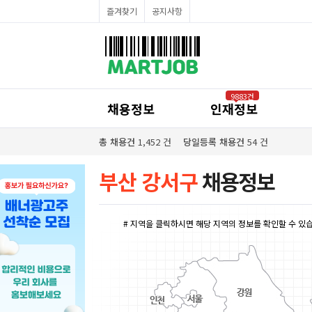
채용정보
즐겨찾기
공지사항
인재정보
이벤트·세일정보
SNS홍보관
유통매장전용 임대·매매정보
마트직평균월급
식자재가격정보
공지사항
점장채용정보
9883건
계산원/캐셔채용정보
채용정보
인재정보
매장관리직원채용정보
공산직원채용정보
농산/야채청과직원채용정보
총 채용건
1,452
건
당일등록 채용건
54
건
축산/정육직원채용정보
수산직원채용정보
배달/배송직원채용정보
부산 강서구
채용정보
# 지역을 클릭하시면 해당 지역의 정보를 확인할 수 있