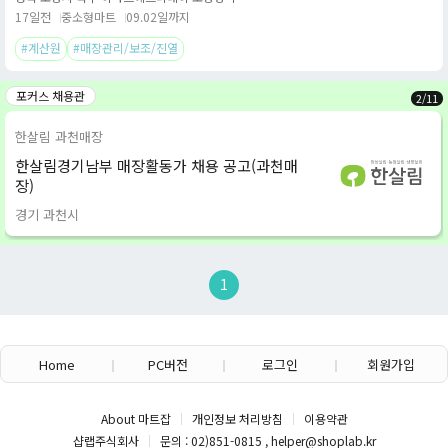
17일전
중소형마트
09.02일까지
#계산원
#매장관리/보조/진열
포커스 채용관
2
/
11
한살림 과천매장
한살림경기남부 매장활동가 채용 공고(과천매
장)
경기 과천시
1
Home
PC버전
로그인
회원가입
About 마트잡
개인정보 처리방침
이용약관
샵랩주식회사
문의 : 02)851-0815 , helper@shoplab.kr