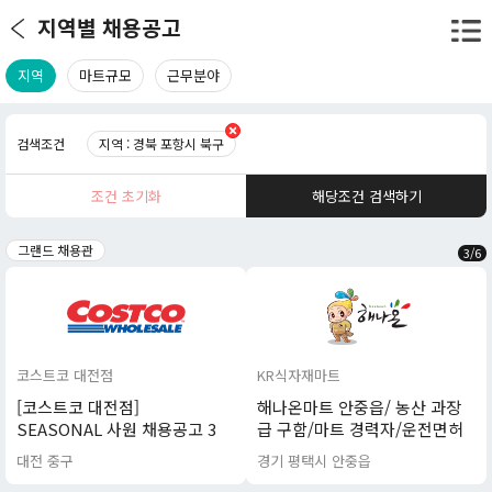
지역별 채용공고
지역
마트규모
근무분야
검색조건
지역 : 경북 포항시 북구
조건 초기화
해당조건 검색하기
그랜드 채용관
3
/
6
코스트코 대전점
KR식자재마트
[코스트코 대전점]
해나온마트 안중읍/ 농산 과장
SEASONAL 사원 채용공고 3
급 구함/마트 경력자/운전면허
차 (지망 선택 가능 / 보건증 필
소지자
대전 중구
경기 평택시 안중읍
수)