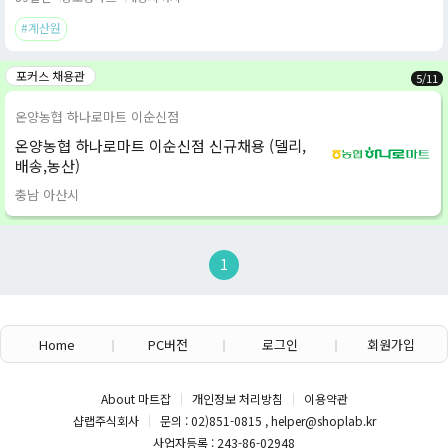
#계산원
포커스 채용관
5
/
11
온양농협 하나로마트 이순신점
온양농협 하나로마트 이순신점 신규채용 (델리,
배송,농산)
충남 아산시
1
Home
PC버전
로그인
회원가입
About 마트잡
개인정보 처리방침
이용약관
샵랩주식회사
문의 : 02)851-0815 , helper@shoplab.kr
사업자등록 : 243-86-02948