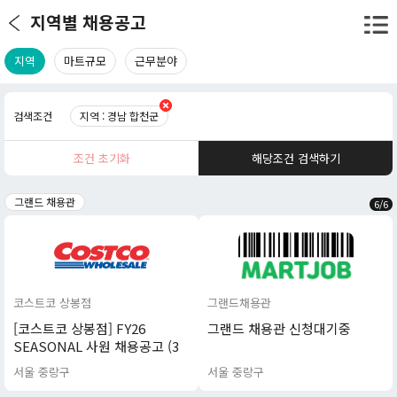
지역별 채용공고
지역
마트규모
근무분야
검색조건
지역 : 경남 합천군
조건 초기화
해당조건 검색하기
그랜드 채용관
6
/
6
코스트코 상봉점
그랜드채용관
[코스트코 상봉점] FY26
그랜드 채용관 신청대기중
SEASONAL 사원 채용공고 (3
차) (보건증 필수)
서울 중랑구
서울 중랑구