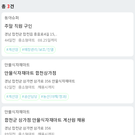
총
3
건
동아슈퍼
주말 직원 구인
경남 합천군 합천읍 충효로4길 15, .
44일전
중소형마트
08.25일까지
#계산원
#매장관리/보조/진열
만물식자재마트
만물식자재마트 합천삼가점
경남 합천군 삼가면 삼가로 356 만물식자재마트
62일전
중소형마트
채용시까지
#계산원
#공산담당
#농산(야채/청과)
만물식자재마트
합천군 삼가점 만물식자재마트 계산원 채용
경남 합천군 삼가면 삼가로 356
89일전
중소형마트
채용시까지