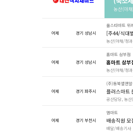
(숙소제
농산(야채/
올스타마트 위
[주44/식
어제
경기 성남시
농산(야채/청과
홈마트 삼부점
홈마트 삼부
어제
경기 성남시
농산(야채/청과
(주)동북엘앤
플러스마트 
어제
경기 파주시
공산담당, 농산
엠마트
배송직원 모
어제
경기 부천시
배달/배송기사