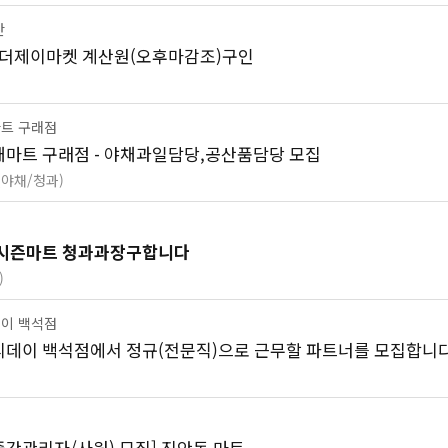
탄
 더제이마켓 계산원(오후마감조)구인
트 구래점
마트 구래점 - 야채과일담당,공산품담당 모집
(야채/청과)
시즌마트 청과과장구합니다
)
이 백석점
데이 백석점에서 정규(전문직)으로 근무할 파트너를 모집합니다
중간관리자/사원) 모집] 진안동 마트