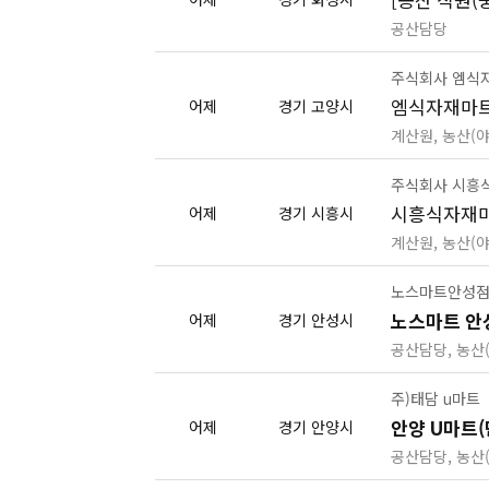
공산담당
주식회사 엠식
엠식자재마트 
어제
경기 고양시
계산원, 농산(
주식회사 시흥
시흥식자재마
어제
경기 시흥시
계산원, 농산(
노스마트안성
노스마트 안성
어제
경기 안성시
공산담당, 농산
주)태담 u마트
어제
경기 안양시
공산담당, 농산