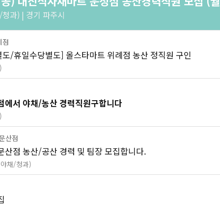
공) 대진식자재마트 운정점 농산경력직원 모집 (월 
청과) | 경기 파주시
례점
대별도/휴일수당별도] 올스타마트 위례점 농산 정직원 구인
)
점에서 야채/농산 경력직원구합니다
)
알문산점
문산점 농산/공산 경력 및 팀장 모집합니다.
(야채/청과)
집