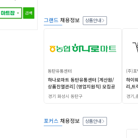
그랜드
채용정보
상품안내
동탄유통센터
(주)
하나로마트 동탄유통센터 [계산원/
하이웨
상품진열관리] (영업지원직) 모집공
리,트
고
경기 화성시 동탄구
경기,
포커스
채용정보
상품안내