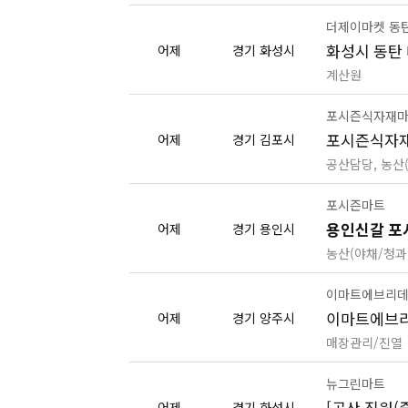
더제이마켓 동
화성시 동탄
어제
경기 화성시
계산원
포시즌식자재마
포시즌식자재
어제
경기 김포시
공산담당, 농산
포시즌마트
용인신갈 포
어제
경기 용인시
농산(야채/청과
이마트에브리데
이마트에브리
어제
경기 양주시
매장관리/진열
뉴그린마트
[공산 직원(
어제
경기 화성시