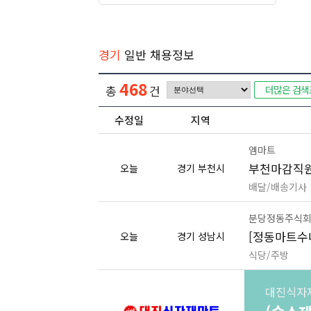
경기
일반 채용정보
468
총
건
더많은 검색
수정일
지역
엠마트
부천마감직
오늘
경기 부천시
배달/배송기사
분당정동주식회사
[정동마트수
오늘
경기 성남시
식당/주방
대진식자