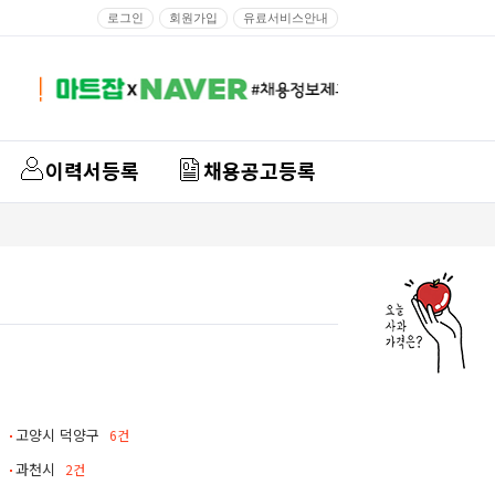
로그인
회원가입
유료서비스안내
이력서등록
채용공고등록
고양시 덕양구
6건
과천시
2건