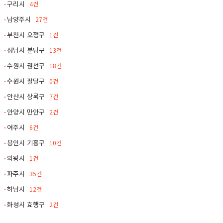
구리시
4건
남양주시
27건
부천시 오정구
1건
성남시 분당구
13건
수원시 권선구
18건
수원시 팔달구
0건
안산시 상록구
7건
안양시 만안구
2건
여주시
6건
용인시 기흥구
10건
의왕시
1건
파주시
35건
하남시
12건
화성시 효행구
2건