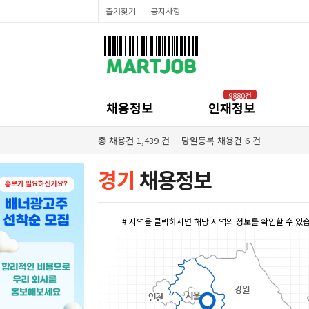
채용정보
즐겨찾기
공지사항
인재정보
이벤트·세일정보
SNS홍보관
유통매장전용 임대·매매정보
마트직평균월급
식자재가격정보
공지사항
점장채용정보
9880건
계산원/캐셔채용정보
채용정보
인재정보
매장관리직원채용정보
공산직원채용정보
농산/야채청과직원채용정보
총 채용건
1,439
건
당일등록 채용건
6
건
축산/정육직원채용정보
수산직원채용정보
배달/배송직원채용정보
경기
채용정보
# 지역을 클릭하시면 해당 지역의 정보를 확인할 수 있