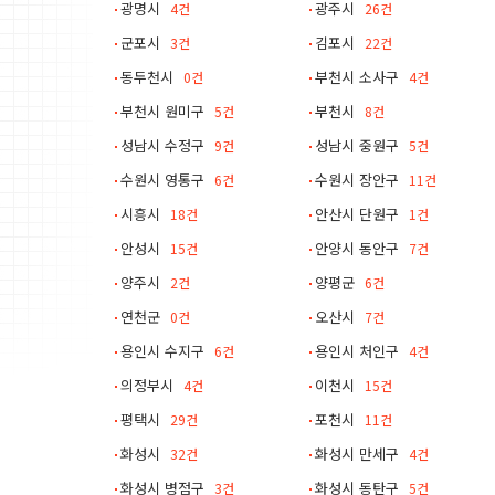
광명시
광주시
4건
26건
군포시
김포시
3건
22건
동두천시
부천시 소사구
0건
4건
부천시 원미구
부천시
5건
8건
성남시 수정구
성남시 중원구
9건
5건
수원시 영통구
수원시 장안구
6건
11건
시흥시
안산시 단원구
18건
1건
안성시
안양시 동안구
15건
7건
양주시
양평군
2건
6건
연천군
오산시
0건
7건
용인시 수지구
용인시 처인구
6건
4건
의정부시
이천시
4건
15건
평택시
포천시
29건
11건
화성시
화성시 만세구
32건
4건
화성시 병점구
화성시 동탄구
3건
5건