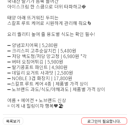
국내산 딸기가 듬뿍 들어간
아이스크림 한 스쿱으로 더위 타파하고🍓
⠀
태양 아래 뜨거워진 두피는
스칼프 루트 케어로 시원하게 관리해 줘요🌀
⠀
요리 퀄리티 높여 줄 용도별 식도는 확인 필수!
⠀
➖ 양념꼬치어묵 | 5,280원
➖ 크리스피 고추순살치킨 | 5,480원
➖ 저당 백도청/저당 망고청 | 6,980원 *각
➖ 버터 오징어튀김 | 5,980원
➖ 딸기콩포트 파인트 | 4,980원
➖ 데일리 요거트 사과맛 | 2,580원
➖ NOBLE 3겹 화장지 | 17,800원
➖스칼프 루트 케어 4종 | 제품별 가격 상이
➖ 노브랜드 과도/식도/야채과도 | 제품별 가격 상이
⠀
여름 + 에어컨 + 노브랜드 신상
= 이게 내 힐링이자 행복🧡🏖️
목록보기
로그인이 필요합니다.